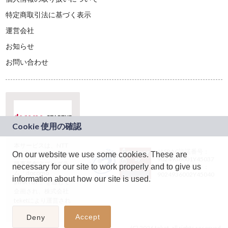
特定商取引法に基づく表示
運営会社
お知らせ
お問い合わせ
本サービスは、NTT
JASRAC許諾番号：
On our website we use some cookies. These are
ドコモグループの新
9024936001Y45037
規事業創出プログラ
necessary for our site to work properly and to give us
JASRAC許諾番号：
ム「docomo
9024936002Y45040
information about how our site is used.
STARTUP」を通じて
企画され、株式会社
teketにより運営され
ています。
Accept
Deny
(C) 2026 teket. all rights reserved.