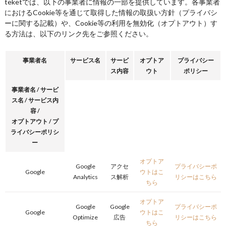
teketでは、以下の事業者に情報の一部を提供しています。各事業者
におけるCookie等を通じて取得した情報の取扱い方針（プライバシ
ーに関する記載）や、Cookie等の利用を無効化（オプトアウト）す
る方法は、以下のリンク先をご参照ください。
事業者名
サービス名
サービ
オプトア
プライバシー
ス内容
ウト
ポリシー
事業者名 / サービ
ス名 / サービス内
容 /
オプトアウト / プ
ライバシーポリシ
ー
オプトア
Google
アクセ
プライバシーポ
Google
ウトはこ
Analytics
ス解析
リシーはこちら
ちら
オプトア
Google
Google
プライバシーポ
Google
ウトはこ
Optimize
広告
リシーはこちら
ちら