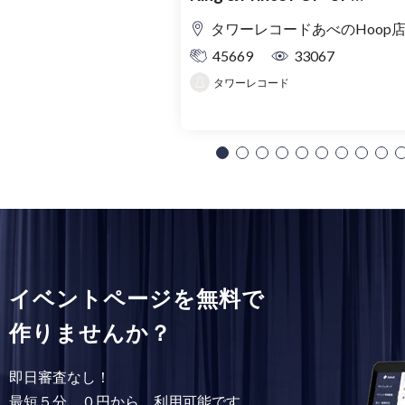
SHOP「MAGIC STAGE」入
タワーレコードあべのHoop
理券
45669
33067
タワーレコード
イベントページを無料で
作りませんか？
即日審査なし！
最短５分、０円から、利用可能です。