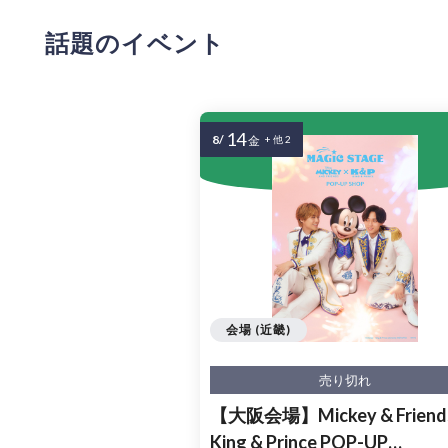
話題のイベント
14
8/
金
+ 他 2
会場 (近畿)
売り切れ
【大阪会場】Mickey & Friends
King & Prince POP-UP