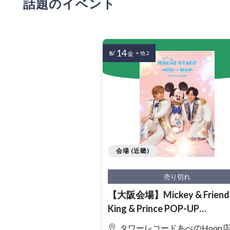
話題のイベント
14
8/
金
+ 他 2
会場 (近畿)
売り切れ
【大阪会場】Mickey & Friends
King & Prince POP-UP
SHOP「MAGIC STAGE」入
タワーレコードあべのHoop