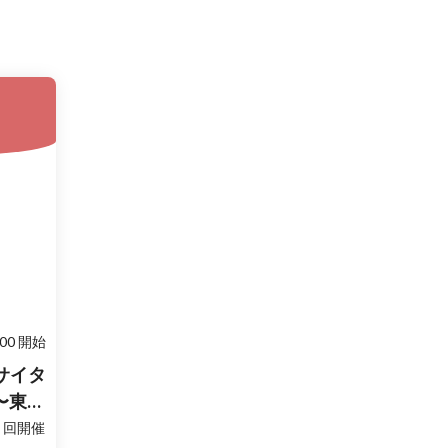
:00 開始
サイタ
es〜東京
１回開催