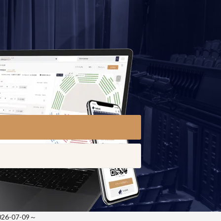
-07-09～