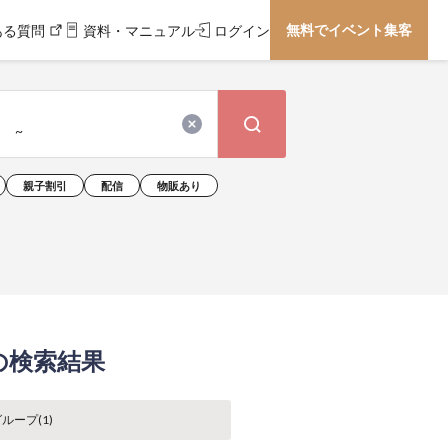
無料でイベント集客
ある質問
資料・マニュアル
ログイン
親子割引
配信
物販あり
9の検索結果
ループ(
1
)