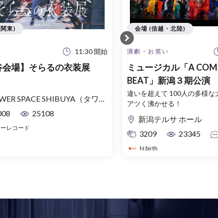
(関東)
会場 (信越・北陸)
11:30 開始
演劇・お笑い
谷会場】そらるの衣装展
ミュージカル「A COM
BEAT」新潟３期公演
違いを超えて 100人の多様な
ER SPACE SHIBUYA（タワーレコード渋谷店２F）
アツく沸かせる！
008
25108
新潟テルサ ホール
ワーレコード
3209
23345
N:birth