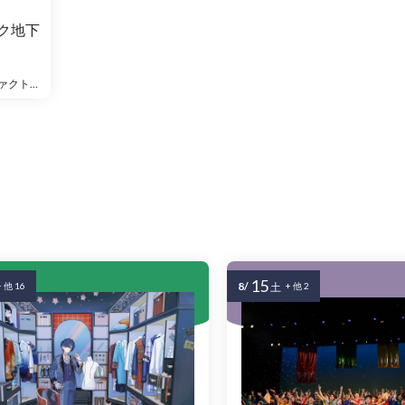
ク地下
一般社団法人Kanaミュージック・ファクトリー
15
8/
+ 他 16
土
+ 他 2