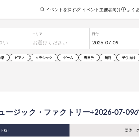
イベントを探す
イベント主催者向け
よく
エリア
日付
奏楽
ピアノ
クラシック
ゲーム
当日券
無料
子供向け
ュージック・ファクトリー+2026-07-0
ト(
2
)
団体・グ