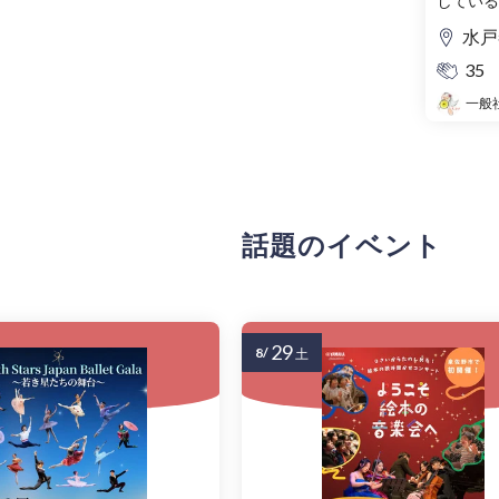
している
水戸
35
話題のイベント
29
8/
土