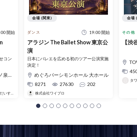
会場 (関東)
会場 
:00 開始
19:00 開始
ダンス
その他
n
アラジン The Ballet Show 東京公
【渋
演
せコン
日本にバレエを広める初のツアー公演実施
TOW
決定！
45
ホール
めぐろパーシモンホール 大ホール
タ
8271
27630
202
ようこそ絵本の音楽会へ メロディ だいすきなわたしのピアノ
株式会社ワイブロ