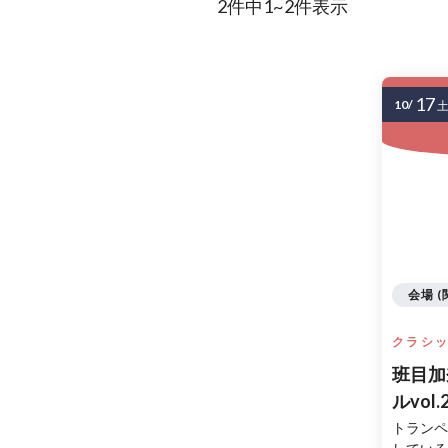
2件中1~2件表示
17
10/
会場 (
クラシ
班目加
ルvol.
公演
トランペ