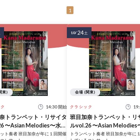
1
24
10/
土
土
関東)
会場 (関東)
14:30 開始
19
ック
クラシック
奈トランペット・リサイタ
班目加奈トランペット・リ
26 〜Asian Melodies〜水戸
ルvol.26 〜Asian Melodi
公演
ット奏者 班目加奈が年に１回開催
トランペット奏者 班目加奈が年に