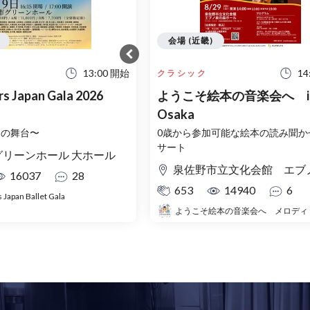
会場 (近畿)
13:00 開始
14
クラシック
rs Japan Gala 2026
ようこそ絵本の音楽会へ i
Osaka
ちの舞台〜
0歳から参加可能な絵本の読み聞か
サート
グリーンホール 大ホール
泉佐野市立文化会館 エブノ泉の森ホール 大
16037
28
653
14940
6
s Japan Ballet Gala