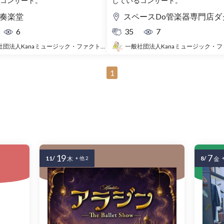
コンサート。
しているコンサート。
奏楽堂
スペースDo管楽器専門店ダ
6
35
7
一般社団法人Kanaミュージック・ファクトリー
1
19
7
11/
8/
木
+ 他 2
金