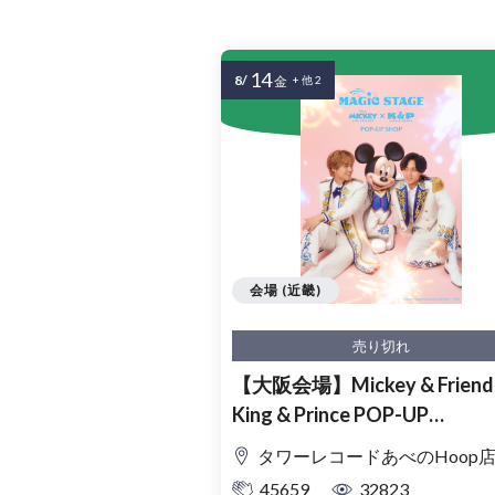
14
8/
金
+ 他 2
会場 (近畿)
売り切れ
【大阪会場】Mickey & Friends
King & Prince POP-UP
SHOP「MAGIC STAGE」入
タワーレコードあべのHoop
理券
45659
32823