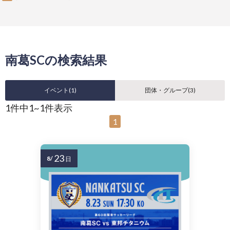
南葛SCの検索結果
イベント(
1
)
団体・グループ(
3
)
1件中1~1件表示
1
23
8/
日