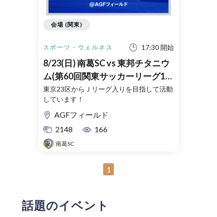
会場 (関東)
17:30 開始
スポーツ・ウェルネス
8/23(日) 南葛SC vs 東邦チタニウ
ム(第60回関東サッカーリーグ1部
第13節）
東京23区からＪリーグ入りを目指して活動
しています！
AGFフィールド
2148
166
南葛SC
1
話題のイベント