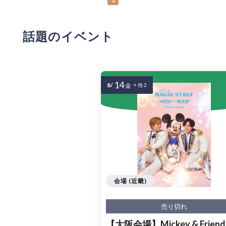
話題のイベント
14
8/
金
+ 他 2
会場 (近畿)
売り切れ
【大阪会場】Mickey & Friends