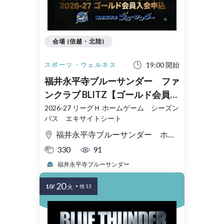
会場 (信越・北陸)
19:00 開始
スポーツ・ウェルネス
福井永平寺ブルーサンダー ファ
ンクラブ BLITZ【ゴールド会員】
2026-27 入会申込
2026-27 リーグＨ ホームゲーム シーズン
パス エキサイトシート
福井永平寺ブルーサンダー ホームゲーム会場
330
91
福井永平寺ブルーサンダー
20
10/
火
+ 他 13