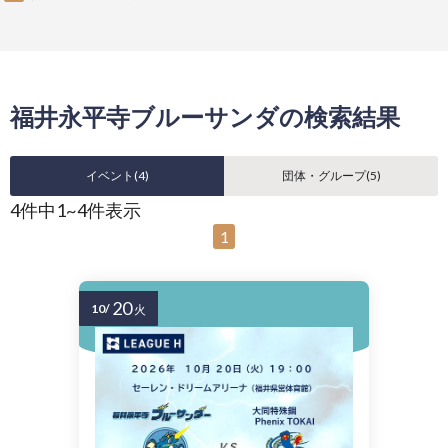
福井永平寺ブルーサンダの検索結果
イベント(
4
)
団体・グループ(
5
)
4件中1~4件表示
1
20
10/
火