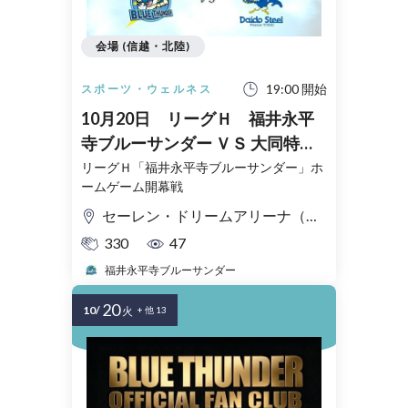
会場 (信越・北陸)
19:00 開始
スポーツ・ウェルネス
10月20日 リーグＨ 福井永平
寺ブルーサンダー ＶＳ 大同特殊
鋼 Phenix TOKAI
リーグＨ「福井永平寺ブルーサンダー」ホ
ームゲーム開幕戦
セーレン・ドリームアリーナ（福井県営体育館）
330
47
福井永平寺ブルーサンダー
20
10/
火
+ 他 13