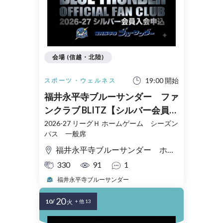
会場 (信越・北陸)
19:00 開始
スポーツ・ウェルネス
福井永平寺ブルーサンダー ファ
ンクラブ BLITZ【シルバー会員】
2026-27 入会申込
2026-27 リーグＨ ホームゲーム シーズン
パス 一般席
福井永平寺ブルーサンダー ホームゲーム会場
330
91
1
福井永平寺ブルーサンダー
20
10/
火
+ 他 13