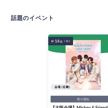
話題のイベント
14
8/
金
+ 他 2
会場 (近畿)
売り切れ
【大阪会場】Mickey & Friends