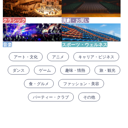
クラシック
演劇・お笑い
音楽
スポーツ・ウェルネス
アート・文化
アニメ
キャリア・ビジネス
ダンス
ゲーム
趣味・情熱
旅・観光
食・グルメ
ファッション・美容
パーティー・クラブ
その他