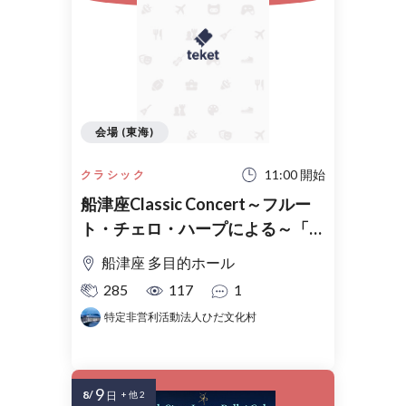
会場 (東海)
11:00 開始
クラシック
船津座Classic Concert～フルー
ト・チェロ・ハープによる～「真
夏の名曲アラカルト」
船津座 多目的ホール
285
117
1
特定非営利活動法人ひだ文化村
9
8/
日
+ 他 2