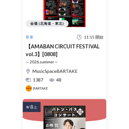
会場 (北海道・東北)
11:15 開始
音楽
【AMABAN CIRCUIT FESTIVAL
vol.3】[0808]
～2026.summer～
MusicSpaceBARTAKE
1387
48
BARTAKE
8
8/
土