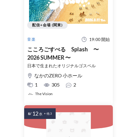
配信+会場 (関東)
19:00 開始
音楽
こころごすぺる Splash 〜
2026 SUMMER 〜
日本で生まれたオリジナルゴスペル
なかのZERO 小ホール
1
305
2
The Vision
12
8/
水
+ 他 3