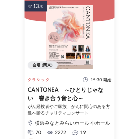
13
8/
木
会場 (関東)
15:30 開始
クラシック
CANTONEA ～ひとりじゃな
い 響き合う音と心～
がん経験者やご家族、がんに関心のある方
達へ贈るチャリティコンサート
横浜みなとみらいホール 小ホール
70
2272
19