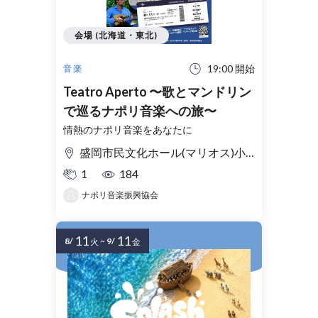
会場 (北海道・東北)
19:00 開始
音楽
Teatro Aperto 〜歌とマンドリン
で巡るナポリ音楽への旅〜
情熱のナポリ音楽をあなたに
盛岡市民文化ホール(マリオス)小ホール
1
184
ナポリ音楽振興協会
11
11
8/
~
9/
火
金