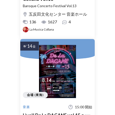
Baroque Concerto Festival Vol.13
五反田文化センター 音楽ホール
136
1627
4
La Musica Collana
14
8/
金
会場 (東海)
15:00 開始
音楽