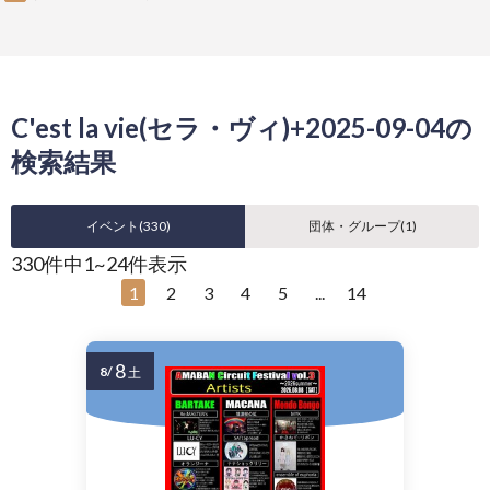
C'est la vie(セラ・ヴィ)+2025-09-04の
検索結果
イベント(
330
)
団体・グループ(
1
)
330件中1~24件表示
1
2
3
4
5
...
14
8
8/
土