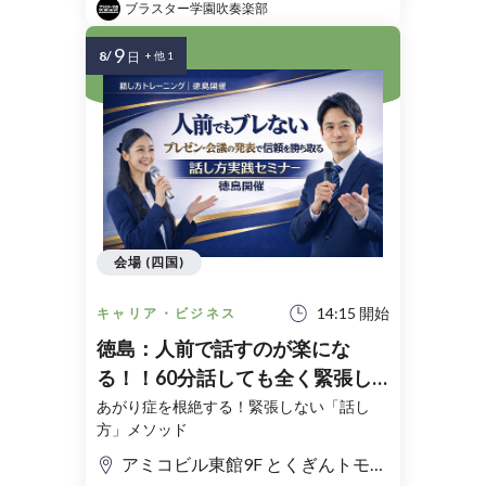
ブラスター学園吹奏楽部
9
8/
日
+ 他 1
会場 (四国)
14:15 開始
キャリア・ビジネス
徳島：人前で話すのが楽にな
る！！60分話しても全く緊張し
ない「話し方」実践セミナー
あがり症を根絶する！緊張しない「話し
方」メソッド
アミコビル東館9F とくぎんトモニプラザ 徳島県青少年センター 会議室/講師控室