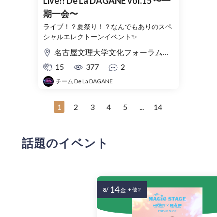
Live!! De La DAGANE vol.15 〜一
期一会〜
ライブ！？夏祭り！？なんでもありのスペ
シャルエレクトーンイベント✨
名古屋文理大学文化フォーラム（稲沢市民会館）小ホール
15
377
2
チーム De La DAGANE
1
2
3
4
5
...
14
話題のイベント
14
8/
金
+ 他 2