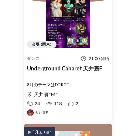
会場 (関東)
21:00 開始
ダンス
Underground Cabaret 天井裏F
8月のテーマはFORCE
天井裏"M"
24
118
2
天井裏F
13
8/
木
+ 他 1