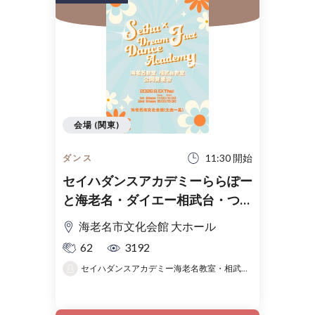
会場 (関東)
11:30 開始
ダンス
セイハダンスアカデミーららぽー
と海老名・ダイエー相武台・つき
み野幼稚園・社家ゆめいろ保育園
海老名市文化会館 大ホール
合同発表会
62
3192
セイハダンスアカデミー海老名教室・相武台教室