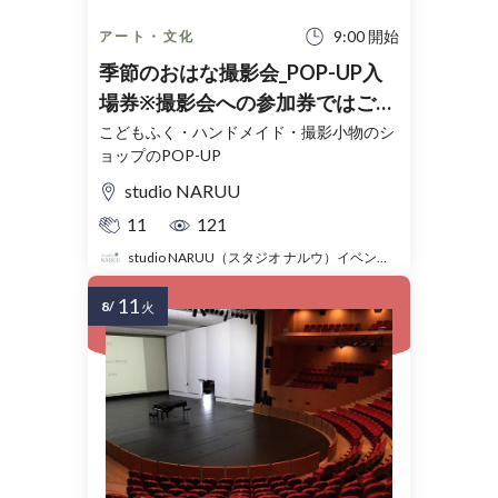
9:00 開始
アート・文化
季節のおはな撮影会_POP-UP入
場券※撮影会への参加券ではござ
いません。
こどもふく・ハンドメイド・撮影小物のシ
ョップのPOP-UP
studio NARUU
11
121
studio NARUU（スタジオ ナルウ）イベント事務局
11
8/
火