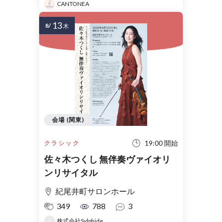
CANTONEA
13
8/
木
会場 (関東)
19:00 開始
クラシック
佐々木つくし 無伴奏ヴァイオリ
ンリサイタル
紀尾井町サロンホール
349
788
3
株式会社Sylphide