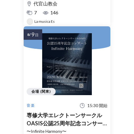
代官山教会
7
146
La musica Es
9
8/
日
会場 (関東)
15:30 開始
音楽
専修大学エレクトーンサークル
OASIS公認25周年記念コンサー
ト
〜Infinite Harmony〜