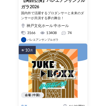
【関西公演】バレエアンサンブル
ガラ2026
国内外で活躍するプロダンサーと未来のダ
ンサーが共演する夢の舞台！
神戸文化ホール 中ホール
3166
13408
74
バレエアンサンブルガラ
10
8/
月
会場 (中国)