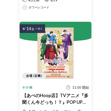
タワーレコード
14
8/
金
+ 他 2
会場 (近畿)
11:05 開始
その他
【あべのHoop店】TVアニメ『多
聞くん今どっち！？』POP UP
SHOP in TOWER RECORDS入場