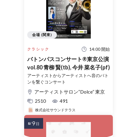
会場 (関東)
14:00 開始
クラシック
バトンパスコンサート®東京公演
vol.80 青柳 賢(tb), 今井 菜名子(pf)
アーティストからアーティストへ音のバト
ンを繋ぐコンサート
アーティストサロン“Dolce” 東京
2510
491
株式会社サウンドテラス
9
8/
日