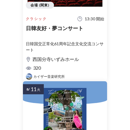
会場 (関東)
13:30 開始
クラシック
日韓友好・夢コンサート
日韓国交正常化61周年記念文化交流コンサ
ート
西国分寺いずみホール
320
カイザー音楽研究所
11
8/
火