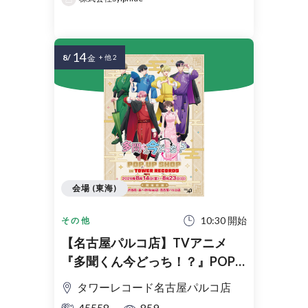
14
8/
金
+ 他 2
会場 (東海)
10:30 開始
その他
【名古屋パルコ店】TVアニメ
『多聞くん今どっち！？』POP
UP SHOP in TOWER RECORDS入
タワーレコード名古屋パルコ店
場整理券
45558
859