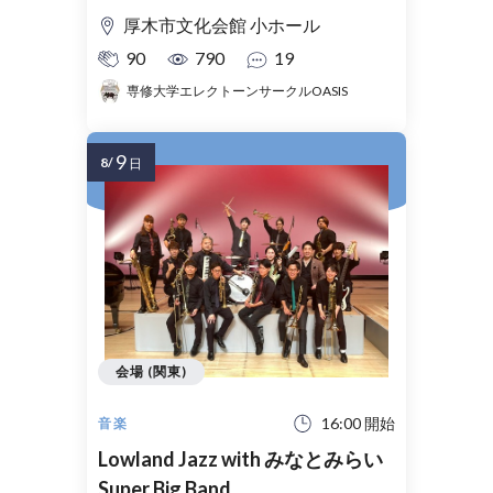
厚木市文化会館 小ホール
90
790
19
専修大学エレクトーンサークルOASIS
9
8/
日
会場 (関東)
16:00 開始
音楽
Lowland Jazz with みなとみらい
Super Big Band