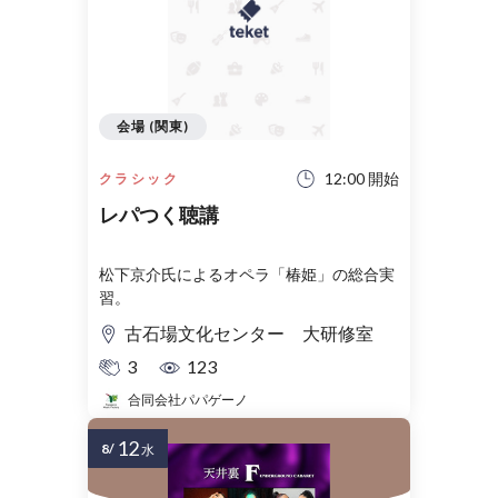
会場 (関東)
12:00 開始
クラシック
レパつく聴講
松下京介氏によるオペラ「椿姫」の総合実
習。
古石場文化センター 大研修室
3
123
合同会社パパゲーノ
12
8/
水