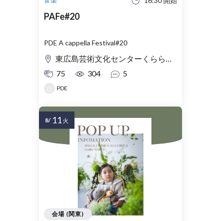
16:30 開始
音楽
PAFe#20
PDE A cappella Festival#20
東広島芸術文化センターくらら 小ホール
75
304
5
PDE
11
8/
火
会場 (関東)