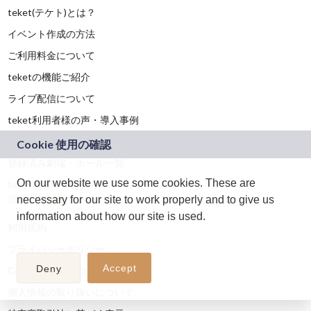
teket(テケト)とは？
イベント作成の方法
ご利用料金について
teketの機能ご紹介
ライブ配信について
teket利用者様の声・導入事例
資料・マニュアル
登録済み劇場・ホール一覧
On our website we use some cookies. These are
teketロゴ・プレスキット（メディアキット）
運営会社情報
necessary for our site to work properly and to give us
information about how our site is used.
利用規約
プライバシーポリシー
Accept
Deny
Cookieの利用について
個人情報の取り扱いについて