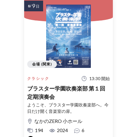
9
8/
日
会場 (関東)
13:30 開始
クラシック
ブラスター学園吹奏楽部 第１回
定期演奏会
ようこそ、ブラスター学園吹奏楽部へ。今
日だけ開く音楽室の扉。
なかのZERO 小ホール
194
2024
6