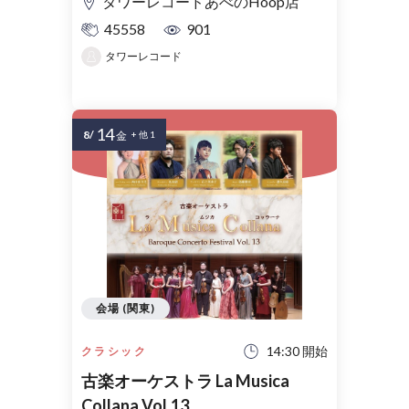
タワーレコードあべのHoop店
整理券
45558
901
タワーレコード
14
8/
金
+ 他 1
会場 (関東)
14:30 開始
クラシック
古楽オーケストラ La Musica
Collana Vol.13