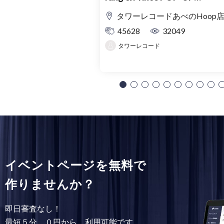
SHOP「MAGIC STAGE」入
タワーレコードあべのHoop
理券
45628
32049
タワーレコード
イベントページを無料で
作りませんか？
即日審査なし！
最短５分、０円から、利用可能です。