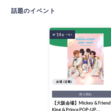
話題のイベント
14
8/
金
+ 他 2
会場 (近畿)
売り切れ
【大阪会場】Mickey & Friends
King & Prince POP-UP