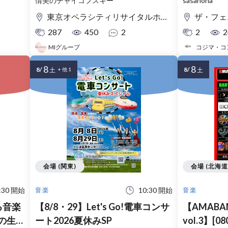
情美のチャイコフスキー
sasanoha"
東京オペラシティリサイタルホール
ザ・フェ
287
450
2
2
2
MIグループ
コジマ・コ
8
8
8/
8/
土
+ 他 1
土
会場 (関東)
会場 (北海
:30 開始
10:30 開始
音楽
音楽
る音楽
【8/8・29】Let's Go!電車コンサ
【AMABAN 
の生音
ート2026夏休みSP
vol.3】[08