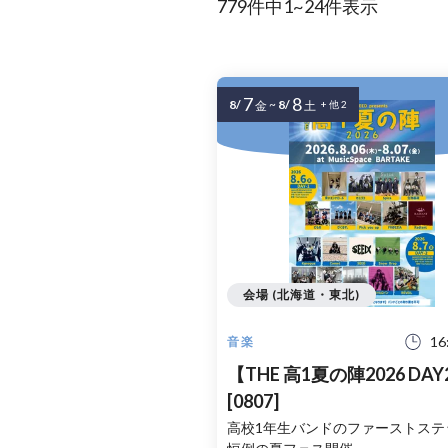
779件中1~24件表示
7
8
8/
~
8/
金
土
+ 他 2
会場 (北海道・東北)
16
音楽
【THE 高1夏の陣2026 DAY
[0807]
高校1年生バンドのファーストステ