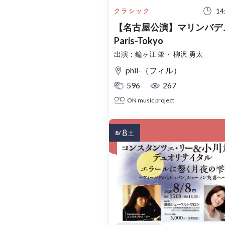
14
クラシック
【名古屋公演】マリンバデ
Paris-Tokyo
出演：鐘ヶ江 肇・ 柳沢 勇太
phil-（フィル）
596
267
ON music project
8
8/
土