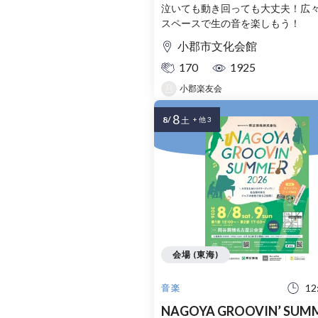
体験広場
泣いても動き回っても大丈夫！広
スペースで生の音を楽しもう！
小郡市文化会館
170
1925
小郡楽友会
8
8/
土
+ 他 3
会場 (東海)
12
音楽
NAGOYA GROOVIN’ SUM