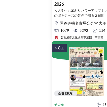
2026
＼大学生も加わりパワーアップ！
の街をジャズの音色で彩る２日間
岡谷鋼機名古屋公会堂 大ホ
1079
5292
114
名古屋市文化振興事業団［事業部］
8
8/
土
会場 (東海)
13
その他