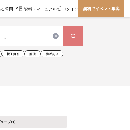
無料でイベント集客
ある質問
資料・マニュアル
ログイン
親子割引
配信
物販あり
ループ(
1
)