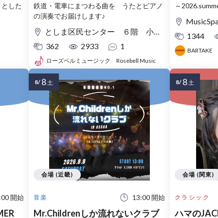
々とした
鉄道・電車にまつわる曲を うたとピアノ
～2026.summ
の演奏でお届けします♪
MusicSp
としま区民センター ６階 小ホール
1344
362
2933
1
BARTAKE
ローズベルミュージック Rosebell Music
8
8
8/
8/
土
土
会場 (近畿)
会場 (関東)
:00 開始
13:00 開始
音楽
クラシック
MER
Mr.Childrenしか流れないクラブ
ハマのJACK コンチェルト