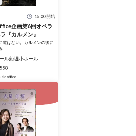
15:00 開始
c office企画第6回オペラ
ペラ『カルメン』
に道はない。カルメンの後に
み
ール船堀小ホール
558
c office