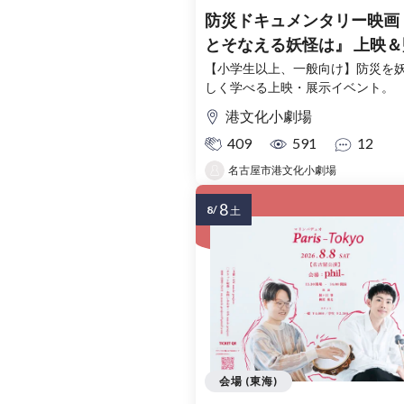
防災ドキュメンタリー映画 
とそなえる妖怪は』 上映＆
トーク ～発見!? 妖怪と防
【小学生以上、一般向け】防災を
しく学べる上映・展示イベント。
しぎな関係～
港文化小劇場
409
591
12
名古屋市港文化小劇場
8
8/
土
会場 (東海)