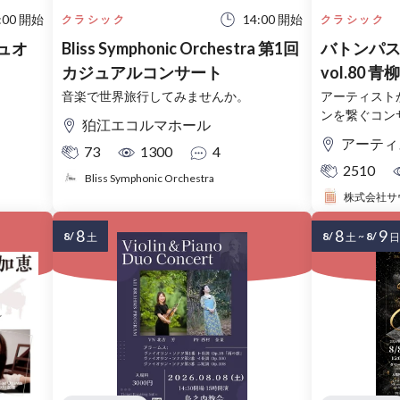
:00 開始
14:00 開始
クラシック
クラシック
ュオ
Bliss Symphonic Orchestra 第1回
バトンパス
カジュアルコンサート
音楽で世界旅行してみませんか。
アーティスト
ンを繋ぐコン
狛江エコルマホール
アーティス
73
1300
4
2510
Bliss Symphonic Orchestra
株式会社サ
8
8
9
8/
8/
~
8/
土
土
日