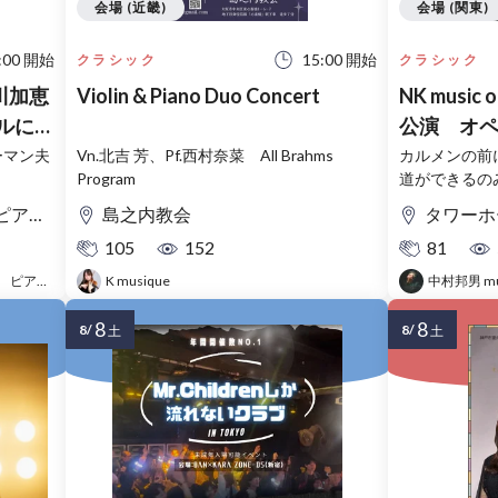
会場 (近畿)
会場 (関東)
:00 開始
15:00 開始
クラシック
クラシック
川加恵
Violin & Piano Duo Concert
NK musi
ルに響
公演 オ
ーマン夫
Vn.北吉 芳、Pf.西村奈菜 All Brahms
カルメンの前
Program
道ができるの
敷地内）
島之内教会
タワーホ
105
152
81
日本ピアノホールディング株式会社 ピアノプラザ群馬
K musique
中村邦男 musi
8
8
8/
8/
土
土