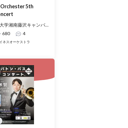
s Orchester 5th
ncert
学湘南藤沢キャンパス Θ館
680
4
イネスオーケストラ