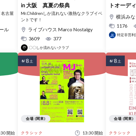
in 大阪 真夏の祭典
トオーディ
コンサー
／名古屋
Mr.Childrenしか流れない激熱なクラブイベ
横浜みな
！
ントです！
1176
ール
ライブハウス Marco Nostalgy
特定非営利
3609
377
〇〇しか流れないクラブ
8
8
8/
8/
土
土
会場 (関東)
会場 (関東)
:30 開始
13:30 開始
クラシック
クラシック