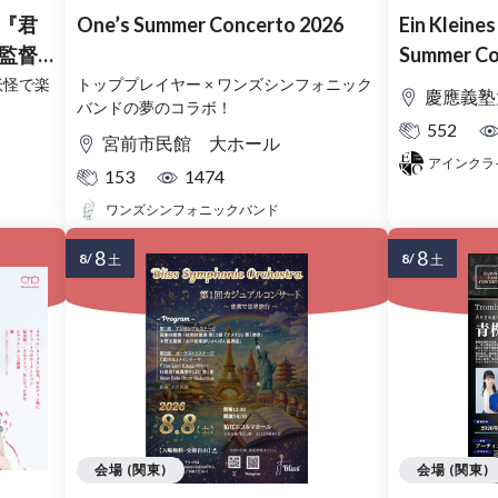
『君
One’s Summer Concerto 2026
Ein Kleine
監督
Summer Co
災のふ
妖怪で楽
トッププレイヤー × ワンズシンフォニック
慶應義塾大
バンドの夢のコラボ！
552
宮前市民館 大ホール
アインクラ
153
1474
ワンズシンフォニックバンド
8
8
8/
8/
土
土
会場 (関東)
会場 (関東)