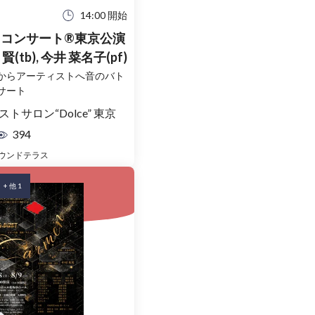
14:00 開始
コンサート®東京公演
vol.80 青柳 賢(tb), 今井 菜名子(pf)
からアーティストへ音のバト
サート
トサロン“Dolce” 東京
394
ウンドテラス
+ 他 1