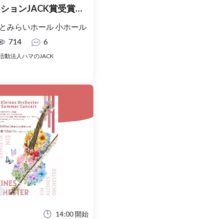
ションJACK賞受賞者
ト
とみらいホール 小ホール
714
6
活動法人ハマのJACK
14:00 開始