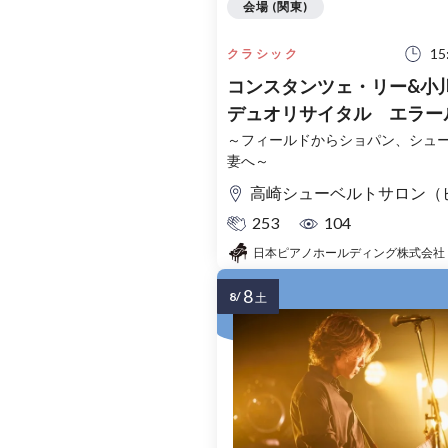
会場 (関東)
15
クラシック
コンスタンツェ・リー&小
デュオリサイタル エラー
く月夜の雫
～フィールドからショパン、シュ
妻へ～
高崎シューベルトサロン（ピアノプラザ群馬高崎本店
253
104
8
8/
土