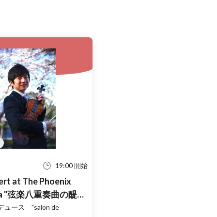
19:00 開始
rt at The Phoenix
醍醐
ース "salon de