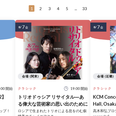
1
2
3
4
5
...
33
7
7
8/
8/
金
金
会場 (関東)
会場 (近畿)
:00 開始
19:00 開始
クラシック
クラシック
2】
トリオドゥシア リサイタル―あ
KCM Conce
る偉大な芸術家の思い出のために
Hall, Osaka "弦楽八重奏曲の
味"
ップ！
ロシアで生まれたトリオによる息をのむ叙
高木和弘プロデュ