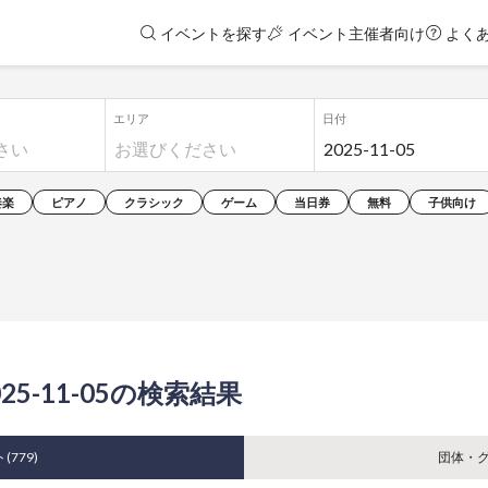
イベントを探す
イベント主催者向け
よく
エリア
日付
奏楽
ピアノ
クラシック
ゲーム
当日券
無料
子供向け
+2025-11-05の検索結果
(
779
)
団体・グ