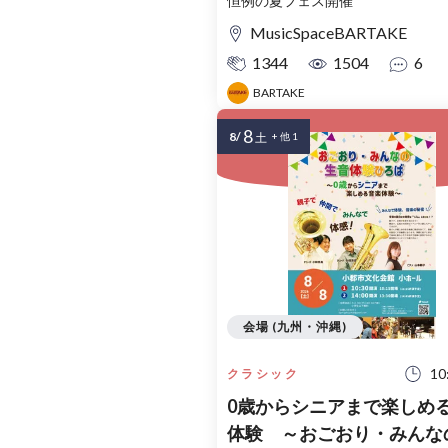
恒例の夏フェス開催
MusicSpaceBARTAKE
1344
1504
6
BARTAKE
8
8/
土
+ 他 1
会場 (九州・沖縄)
10
クラシック
0歳からシニアまで楽しめ
体験 ～おごおり・みんな