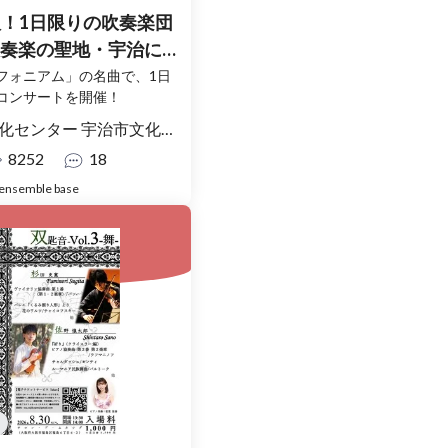
！1日限りの吹奏楽団
〜吹奏楽の聖地・宇治に響
楽名曲スペシャル〜
フォニアム」の名曲で、1日
コンサートを開催！
ンター 宇治市文化会館 大ホール
8252
18
ensemble base