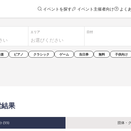
イベントを探す
イベント主催者向け
よく
エリア
日付
奏楽
ピアノ
クラシック
ゲーム
当日券
無料
子供向け
検索結果
ト(
55
)
団体・グ