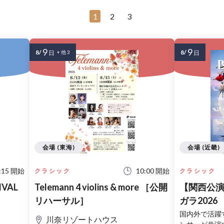
1
2
3
9
9
8/
8/
日
+ 他 3
日
会場 (東海)
会場 (近畿)
:15 開始
10:00 開始
クラシック
クラシック
IVAL
Telemann 4 violins & more ［公開
【関西公
リハーサル］
ガラ2026
国内外で活躍
川奈リゾートハウス