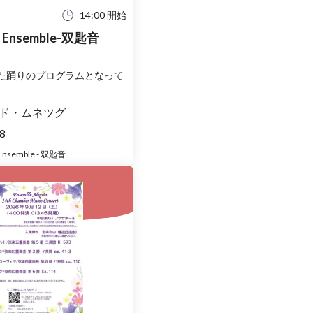
14:00 開始
o Ensemble-双匙音
た踊りのプログラムとなって
ド・ムネツグ
8
 Ensemble - 双匙音