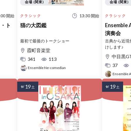
会場 (関東)
会場 (関東)
:00 開始
13:30 開始
クラシック
クラシック
アノ・ト
猫の大図鑑
Ensemble
演奏会
最初で最後のトークショー
古典から近現
けします♪
霞町音楽堂
中目黒G
341
113
37
Ensemble Ne-comedian
Ensemble A
19
19
9/
9/
土
土