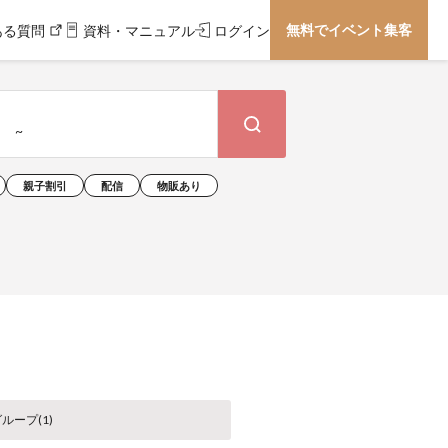
無料でイベント集客
ある質問
資料・マニュアル
ログイン
親子割引
配信
物販あり
ループ(
1
)