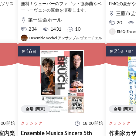
員ソリス
無料！ウェーバーのファゴット協奏曲やベ
EMQの夏が
！
ートーヴェンの運命を演奏します。
三鷹市芸
第一生命ホール
20
234
1431
10
EMQ(Ensem
Ensemble Vechel アンサンブル ヴェーチェル
16
21
8/
8/
日
金
+ 他 1
会場 (関東)
会場 (関東)
:00 開始
18:00 開始
クラシック
クラシック
5回室内楽
Ensemble Musica Sincera 5th
作曲家カザ