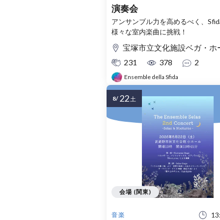
演奏会
アンサンブル力を高めるべく、Sfid
様々な室内楽曲に挑戦！
宝塚市立文化施設ベガ・ホ
231
378
2
Ensemble della Sfida
22
8/
土
会場 (関東)
13
音楽