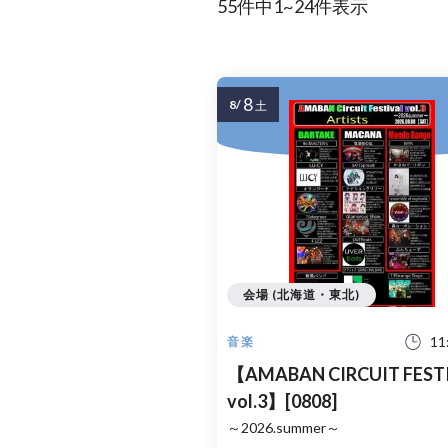
55件中1~24件表示
8
8/
土
会場 (北海道・東北)
11
音楽
【AMABAN CIRCUIT FEST
vol.3】[0808]
～2026.summer～