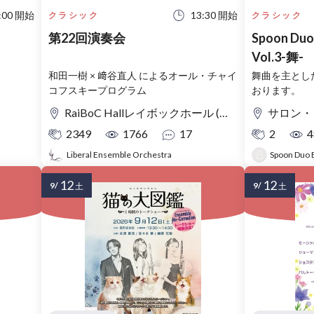
:00 開始
13:30 開始
クラシック
クラシック
第22回演奏会
Spoon Du
Vol.3-舞-
和田一樹 × 﨑谷直人 によるオール・チャイ
舞曲を主とし
コフスキープログラム
おります。
RaiBoC Hallレイボックホール (市民会館おおみや) 大ホール
サロン・
2349
1766
17
2
4
Liberal Ensemble Orchestra
Spoon Duo
12
12
9/
9/
土
土