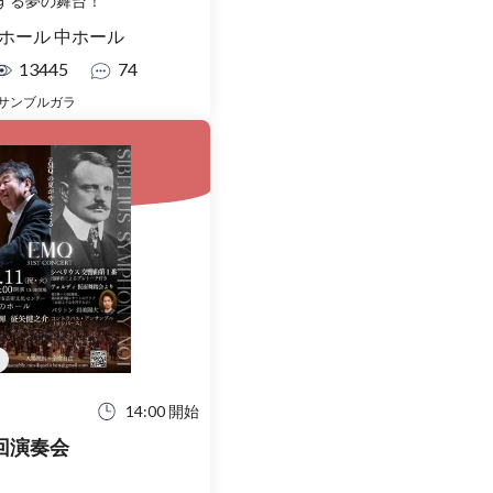
する夢の舞台！
ホール 中ホール
13445
74
サンブルガラ
14:00 開始
1回演奏会