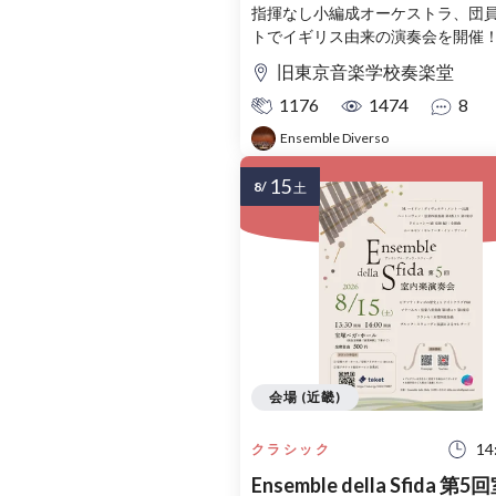
指揮なし小編成オーケストラ、団
トでイギリス由来の演奏会を開催
旧東京音楽学校奏楽堂
1176
1474
8
Ensemble Diverso
15
8/
土
会場 (近畿)
14
クラシック
Ensemble della Sfida 第