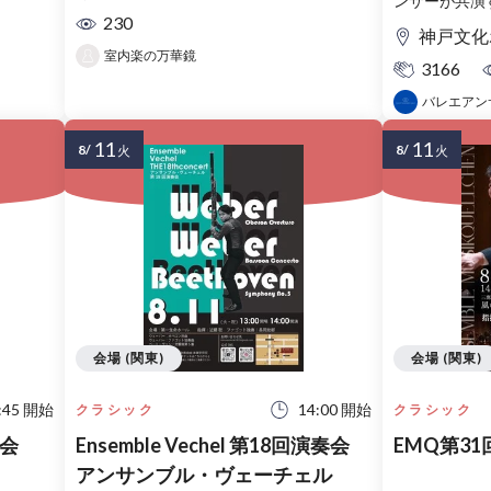
ンサーが共演
230
神戸文化
室内楽の万華鏡
3166
バレエアン
11
11
8/
8/
火
火
会場 (関東)
会場 (関東)
:45 開始
14:00 開始
クラシック
クラシック
奏会
Ensemble Vechel 第18回演奏会
EMQ第3
アンサンブル・ヴェーチェル