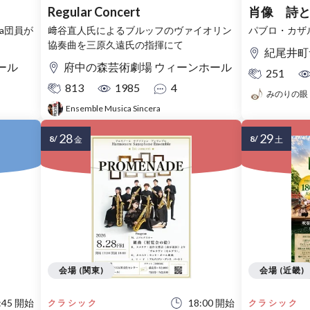
Regular Concert
肖像 詩
a団員が
﨑谷直人氏によるブルッフのヴァイオリン
パブロ・カザ
協奏曲を三原久遠氏の指揮にて
紀尾井町
ール
府中の森芸術劇場 ウィーンホール
251
813
1985
4
みのりの眼
Ensemble Musica Sincera
28
29
8/
8/
金
土
会場 (関東)
会場 (近畿)
:45 開始
18:00 開始
クラシック
クラシック