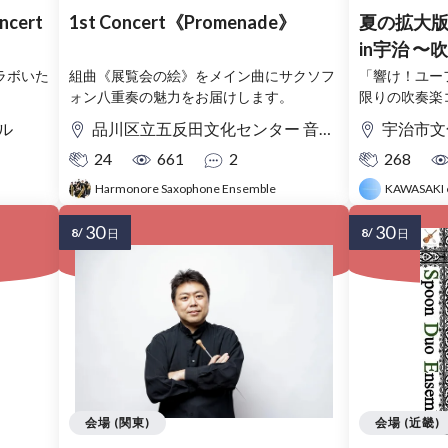
ncert
1st Concert《Promenade》
夏の拡大版
in宇治 
け！吹奏
コラボいた
組曲《展覧会の絵》をメイン曲にサクソフ
「響け！ユー
ォン八重奏の魅力をお届けします。
限りの吹奏楽
ル
品川区立五反田文化センター 音楽ホール
宇治市文化セ
24
661
2
268
Harmonore Saxophone Ensemble
KAWASAKI 
30
30
8/
8/
日
日
会場 (関東)
会場 (近畿)