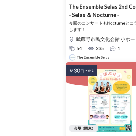
The Ensemble Selas 2nd Co
- Selas ＆ Nocturne -
今回のコンサートもNocturneと
します！
武蔵野市民文化会館 小ホー
54
335
1
The Ensemble Selas
30
8/
日
+ 他 1
会場 (関東)