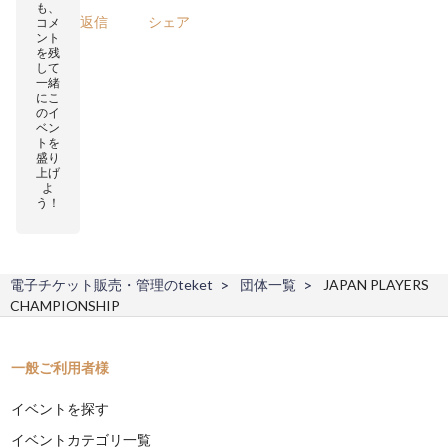
も、
返信
シェア
コメ
ント
を残
して
一緒
にこ
のイ
ベン
トを
盛り
上げ
よ
う！
電子チケット販売・管理のteket
団体一覧
JAPAN PLAYERS
CHAMPIONSHIP
一般ご利用者様
イベントを探す
イベントカテゴリ一覧