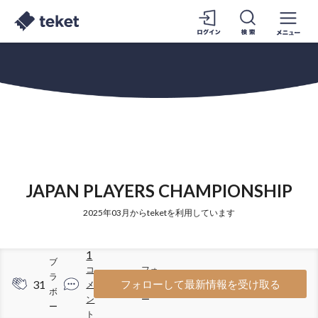
JAPAN PLAYERS CHAMPIONSHIP
2025年03月からteketを利用しています
1
ブ
コ
フォ
ラ
31
23
フォローして最新情報を受け取る
メ
ロワ
ボ
ン
ー
ー
ト