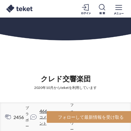
クレド交響楽団
2020年10月からteketを利用しています
フ
ブ
466
ォ
ラ
2456
2328
フォローして最新情報を受け取る
コメ
ロ
ボ
ント
ワ
ー
ー