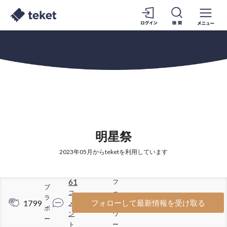
明星祭
2023年05月からteketを利用しています
61
フ
ブ
コ
ォ
ラ
1799
444
フォローして最新情報を受け取る
メ
ロ
ボ
ン
ワ
ー
ト
ー