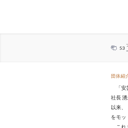
53
団体紹
「安芸
社長 
以来、
をモッ
これま