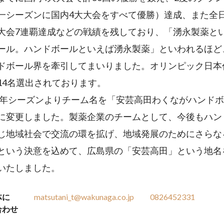
一シーズンに国内4大大会をすべて優勝）達成、また全
大会7連覇達成などの戦績を残しており、「湧永製薬と
ール。ハンドボールといえば湧永製薬」といわれるほど
ドボール界を牽引してまいりました。オリンピック日本
14名選出されております。
3年シーズンよりチーム名を「安芸高田わくながハンド
に変更しました。製薬企業のチームとして、今後もハン
じ地域社会で交流の環を拡げ、地域発展のためにさらな
という決意を込めて、広島県の「安芸高田」という地名
いたしました。
体に
matsutani_t@wakunaga.co.jp
0826452331
合わせ