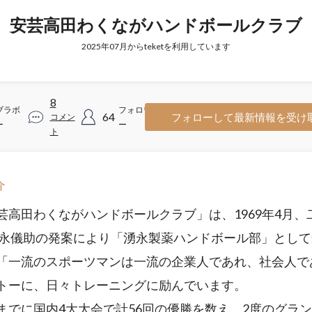
安芸高田わくながハンドボールクラブ
2025年07月からteketを利用しています
8
ブラボ
フォロワ
64
フォローして最新情報を受け
コメン
ー
ー
ト
介
高田わくながハンドボールクラブ」は、1969年4月、
湧永儀助の発案により「湧永製薬ハンドボール部」とし
「一流のスポーツマンは一流の企業人であれ、社会人で
トーに、日々トレーニングに励んでいます。
でに国内4大大会で計56回の優勝を数え、2度のグラ