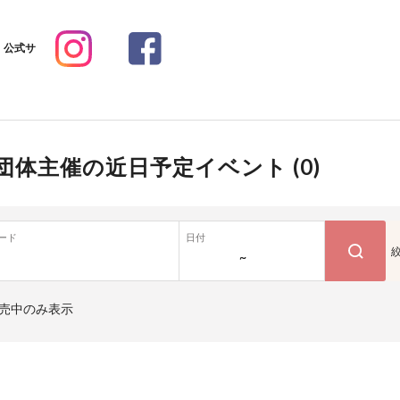
公式サ
団体主催の近日予定イベント (
0
)
ード
日付
~
売中のみ表示