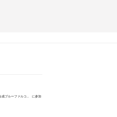
2026年2月28日 【男女共同開催】リーグH 2025‐26 第17節 VS 豊田合成ブルーファルコン名古屋
に参加