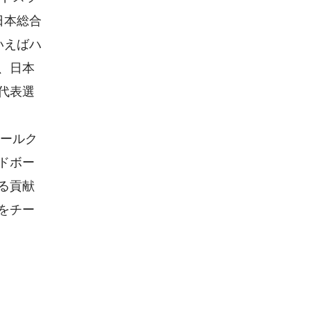
日本総合
いえばハ
、日本
代表選
ボールク
ドボー
る貢献
をチー