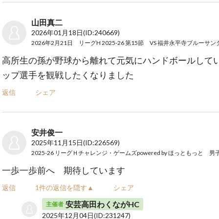
山田真二
2026年01月18日
(ID:240669)
2026年2月21日 リーグH 2025‐26 第15節 VS 福井永平寺ブルーサン
高所生の孫が野球から離れて元気にハンドボールして
ップ選手を観戦したくなりました
返信
シェア
安井俊一
2025年11月15日
(ID:226569)
2025-26 リーグＨチャレンジ・ゲームズpowered by ほっともっと 
一歩一歩前へ 期待しています
返信
1件の返信を隠す▲
シェア
安芸高田わくながHC
主催者
2025年12月04日
(ID:231247)