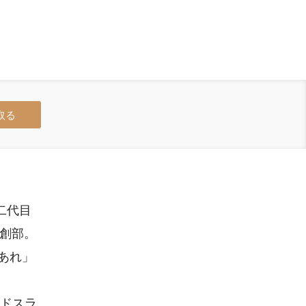
取る
二代目
て創部。
あれ」
ンドスラ