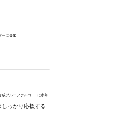
ダー
に参加
2026年2月28日 【男女共同開催】リーグH 2025‐26 第17節 VS 豊田合成ブルーファルコン名古屋
に参加
はしっかり応援する