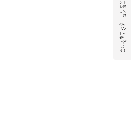
ント
を残
して
一緒
にこ
のイ
ベン
トを
盛り
上げ
よ
う！