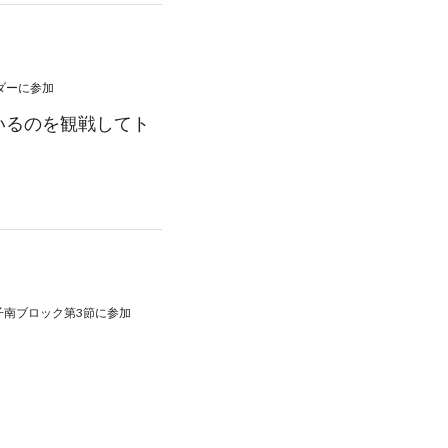
ダー
に参加
いるのを観戦してト
男子南ブロック第3節
に参加