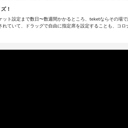
イズ！
ット設定まで数日〜数週間かかるところ、teketならその場で
されていて、ドラッグで自由に指定席を設定することも、コロ
。