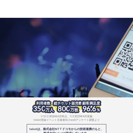
利用者数
総チケット販売数
顧客満足度
※1
※2
※3
350
800
96.6
万人
万枚
％
※1※2 2026年6月時点、※3 2025年4月実施
teket登録イベント主催者向けwebアンケート調査より
teketは、株式会社NTTドコモからの技術連携のもと、
株式会社teketが提供しています。