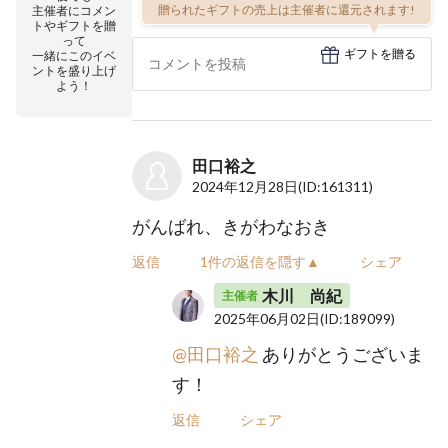
贈られたギフトの売上は主催者に還元されます!
主催者にコメン
トやギフトを贈
って
ギフトを贈る
一緒にこのイベ
ントを盛り上げ
よう！
田口裕之
2024年12月28日
(ID:161311)
がんばれ、きがわなおき
返信
1件の返信を隠す▲
シェア
木川 尚紀
主催者
2025年06月02日
(ID:189099)
@田口裕之
ありがとうございま
す！
返信
シェア