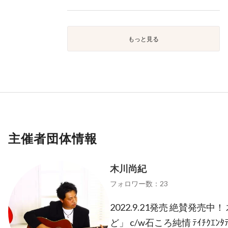
もっと見る
主催者団体情報
木川尚紀
フォロワー数：23
2022.9.21発売 絶賛発売
ど」 c/w石ころ純情 ﾃｲﾁｸｴﾝﾀﾃ