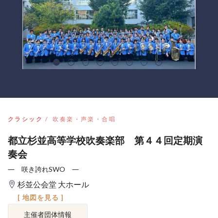
クラシック
吹奏楽・声楽・合唱
都立杉並高等学校吹奏楽部 第４４回定期演
奏会
― 咲き誇れSWO ―
杉並公会堂 大ホール
[ 地図を見る ]
主催者団体情報