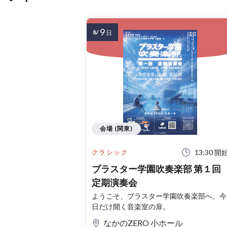
9
8/
日
会場 (関東)
13:30 開
クラシック
ブラスター学園吹奏楽部 第１回
定期演奏会
ようこそ、ブラスター学園吹奏楽部へ。今
日だけ開く音楽室の扉。
なかのZERO 小ホール