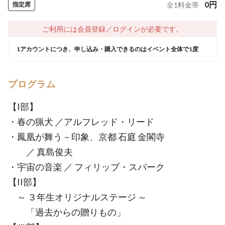
0
円
指定席
全
1
料金帯
ご利用には会員登録／ログインが必要です。
1アカウントにつき、申し込み・購入できるのはイベント全体で1度
プログラム
【I部】
・春の猟犬 ／アルフレッド・リード
・鳳凰が舞う－印象、京都 石庭 金閣寺
／ 真島俊夫
・宇宙の音楽 ／ フィリップ・スパーク
【II部】
～ ３年生オリジナルステージ ～
「過去からの贈りもの」