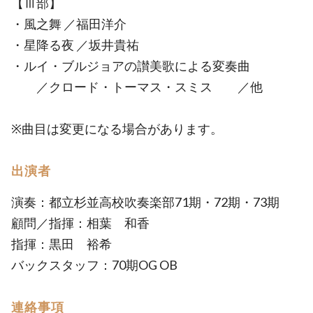
【Ⅲ部】
・風之舞 ／福田洋介
・星降る夜 ／坂井貴祐
・ルイ・ブルジョアの讃美歌による変奏曲
／クロード・トーマス・スミス ／他
※曲目は変更になる場合があります。
出演者
演奏：都立杉並高校吹奏楽部71期・72期・73期
顧問／指揮：相葉 和香
指揮：黒田 裕希
バックスタッフ：70期OG OB
連絡事項