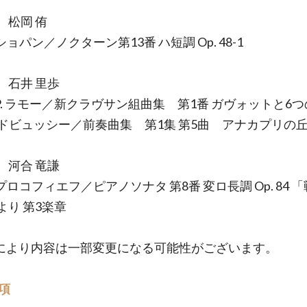
 松岡 侑
 ショパン／ノクターン第13番 ハ短調 Op. 48-1
 石井 里歩
. P. ラモー／新クラヴサン組曲集 第1番 ガヴォットと6
ドビュッシー／前奏曲集 第1集 第5曲 アナカプリの
 河合 竜謙
 プロコフィエフ／ピアノソナタ 第8番 変ロ長調 Op. 84 
より 第3楽章
により内容は一部変更になる可能性がございます。
項