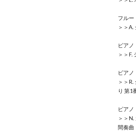
フルー
＞＞A
ピア
＞＞F.
ピアノ
＞＞R
り 第1
ピアノ
＞＞N
間奏曲