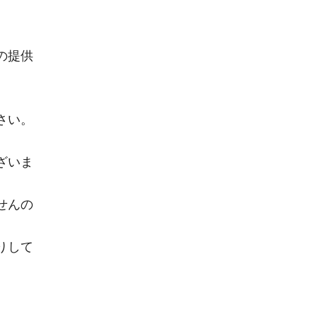
の提供
さい。
ざいま
せんの
りして