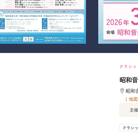
クラシッ
昭和音
昭和
[ 地
主
クラシ