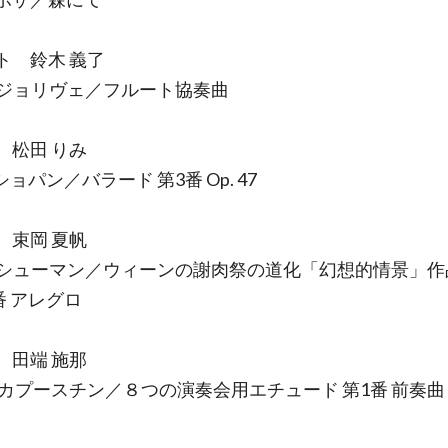
ト 鈴木 義了
. ジョリヴェ／フルート協奏曲
ノ 松田 りみ
 ショパン／バラード 第3番 Op. 47
 束岡 夏帆
. シューマン／ウィーンの謝肉祭の道化「幻想的情景」作品
番 アレグロ
 田端 施那
. カプースチン／８つの演奏会用エチュード 第1番 前奏曲 