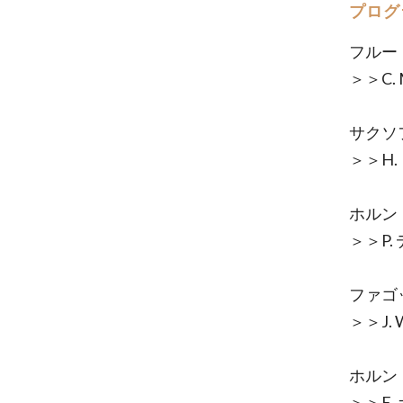
プログ
フルー
＞＞C.
サクソ
＞＞H
ホル
＞＞P
ファゴ
＞＞J.
ホル
＞＞E.