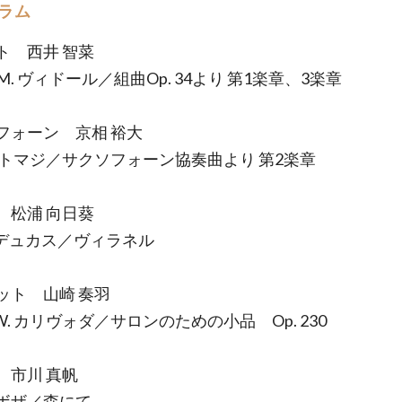
ラム
ト 西井 智菜
 M. ヴィドール／組曲Op. 34より 第1楽章、3楽章
フォーン 京相 裕大
. トマジ／サクソフォーン協奏曲より 第2楽章
ン 松浦 向日葵
. デュカス／ヴィラネル
ット 山崎 奏羽
 W. カリヴォダ／サロンのための小品 Op. 230
ン 市川 真帆
 ボザ／森にて