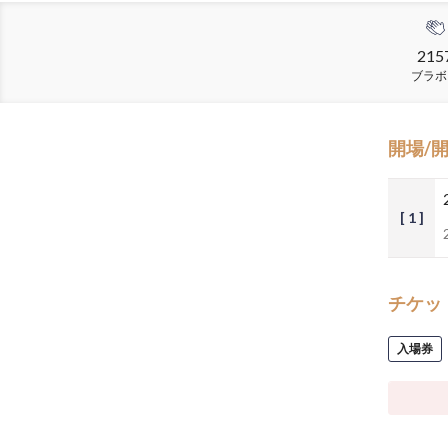
215
ブラボ
開場/
[ 1 ]
チケッ
入場券