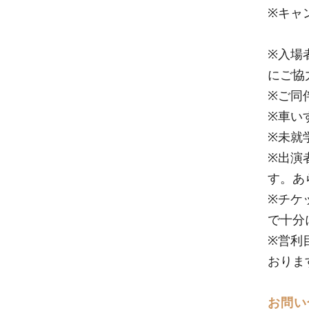
※キャ
※入場
にご協
※ご同
※車い
※未就
※出演
す。あ
※チケ
で十分
※営利
おりま
お問い