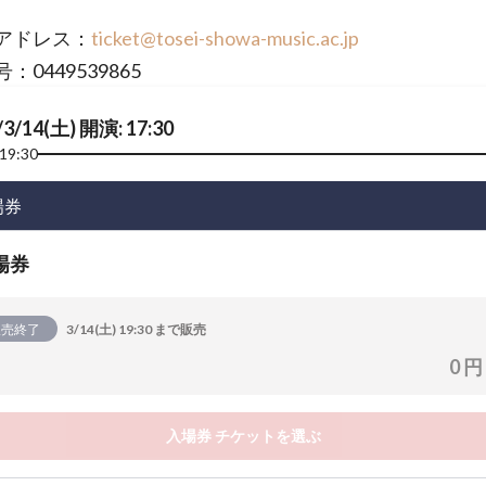
アドレス：
ticket@tosei-showa-music.ac.jp
：0449539865
/3/14(土) 開演: 17:30
19:30
場券
場券
販売終了
3/14(土) 19:30 まで販売
0 円
入場券 チケットを選ぶ