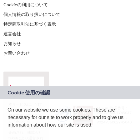
Cookieの利用について
個人情報の取り扱いについて
特定商取引法に基づく表示
運営会社
お知らせ
お問い合わせ
本サービスは、NTT
JASRAC許諾番号：
On our website we use some cookies. These are
ドコモグループの新
9024936001Y45037
規事業創出プログラ
necessary for our site to work properly and to give us
JASRAC許諾番号：
ム「docomo
9024936002Y45040
information about how our site is used.
STARTUP」を通じて
企画され、株式会社
teketにより運営され