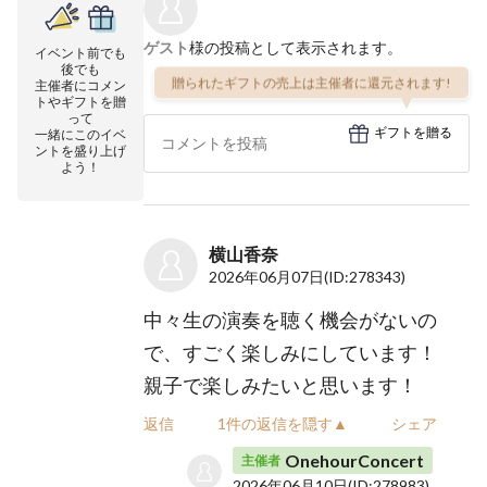
ゲスト
様の投稿として表示されます。
イベント前でも
後でも
贈られたギフトの売上は主催者に還元されます!
主催者にコメン
トやギフトを贈
って
ギフトを贈る
一緒にこのイベ
ントを盛り上げ
よう！
横山香奈
2026年06月07日
(ID:278343)
中々生の演奏を聴く機会がないの
で、すごく楽しみにしています！
親子で楽しみたいと思います！
返信
1件の返信を隠す▲
シェア
OnehourConcert
主催者
2026年06月10日
(ID:278983)