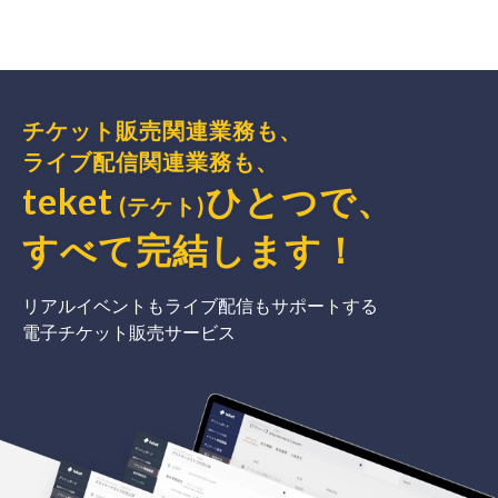
チケット販売関連業務も、
ライブ配信関連業務も、
teket
ひとつで、
(テケト)
すべて完結
します
！
リアルイベントもライブ配信もサポートする
電子チケット販売サービス