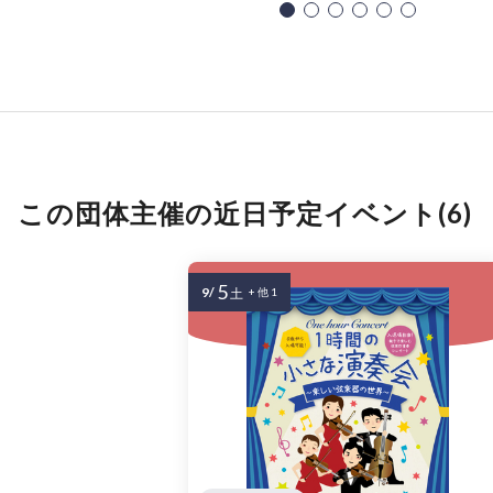
この団体主催の近日予定イベント(6)
5
9/
土
+ 他 1