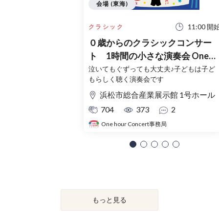
会場 (東海)
11:00 開
クラシック
０歳からのクラシックコンサー
ト 1時間の小さな演奏会 One
hour Concert 楽しい弦楽器の世
泣いてもぐずっても大丈夫♪子どもは子ど
もらしく聴く演奏会です
界 浜松公演
浜松市総合産業展示館 1号ホール
704
373
2
One hour Concert事務局
もっと見る