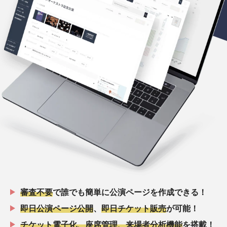
審査不要
で誰でも簡単に公演ページを作成できる！
即日公演ページ公開
、
即日チケット販売
が可能！
チケット電子化、座席管理、来場者分析機能
を搭載！