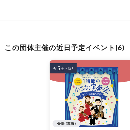
この団体主催の近日予定イベント(6)
5
9/
土
+ 他 1
会場 (東海)