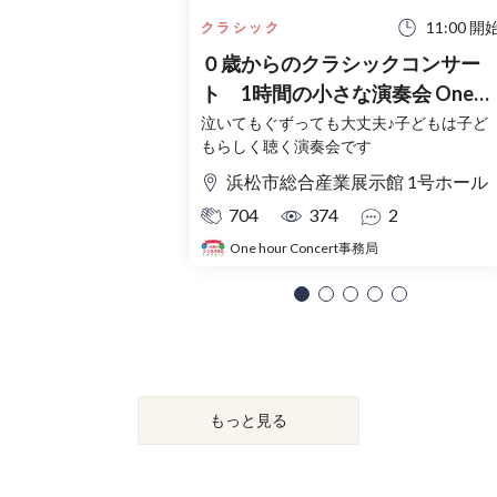
11:00 開
クラシック
０歳からのクラシックコンサー
ト 1時間の小さな演奏会 One
hour Concert 楽しい弦楽器の世
泣いてもぐずっても大丈夫♪子どもは子ど
もらしく聴く演奏会です
界 浜松公演
浜松市総合産業展示館 1号ホール
704
374
2
One hour Concert事務局
もっと見る