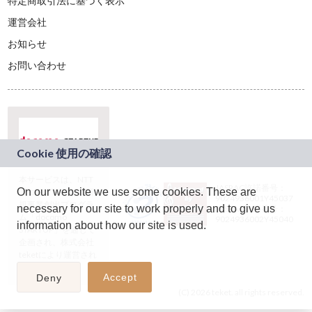
特定商取引法に基づく表示
運営会社
お知らせ
お問い合わせ
本サービスは、NTT
JASRAC許諾番号：
On our website we use some cookies. These are
ドコモグループの新
9024936001Y45037
規事業創出プログラ
necessary for our site to work properly and to give us
JASRAC許諾番号：
ム「docomo
9024936002Y45040
information about how our site is used.
STARTUP」を通じて
企画され、株式会社
teketにより運営され
ています。
Accept
Deny
(C) 2026 teket. all rights reserved.