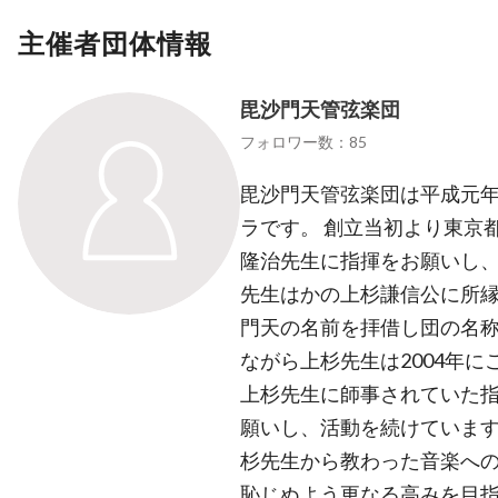
主催者団体情報
毘沙門天管弦楽団
フォロワー数：85
毘沙門天管弦楽団は平成元
ラです。 創立当初より東京
隆治先生に指揮をお願いし
先生はかの上杉謙信公に所
門天の名前を拝借し団の名称
ながら上杉先生は2004年
上杉先生に師事されていた
願いし、活動を続けています
杉先生から教わった音楽へ
恥じぬよう更なる高みを目