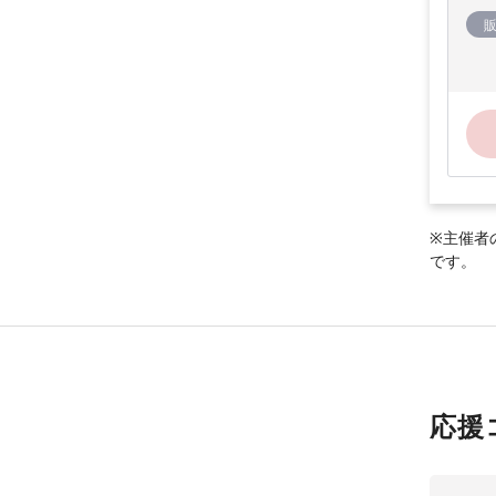
※主催者
です。
応援