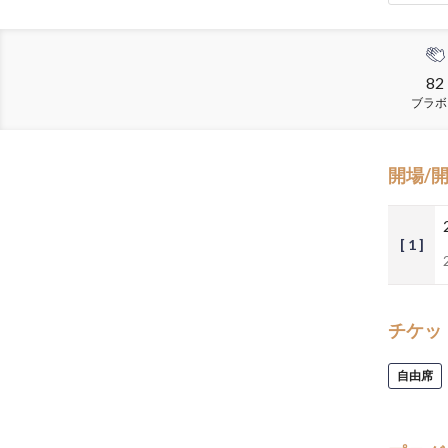
82
ブラボ
開場/
[ 1 ]
チケッ
自由席