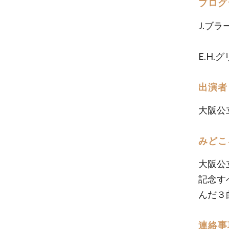
プログ
J.ブラ
大
E.H.
出演者
大阪公
みどこ
大阪公
記念す
んだ３
連絡事