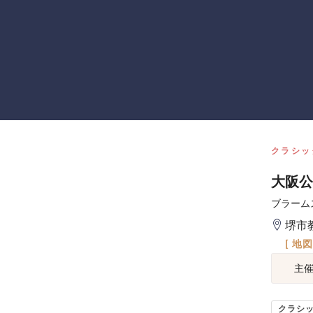
クラシッ
大阪公
ブラーム
堺市
[ 地
主
クラシ