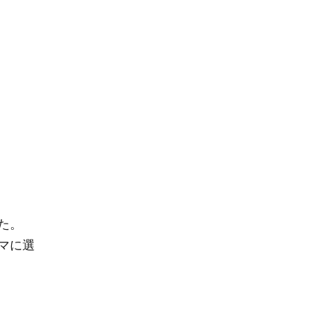
た。
マに選