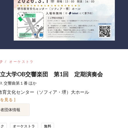
ク
オーケストラ
立大学OB交響楽団 第1回 定期演奏会
ス 交響曲第１番 ほか
教育文化センター（ソフィア・堺）大ホール
図を見る ]
催者団体情報
ック
オーケストラ
無料