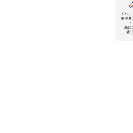
イベン
主催者
フ
一緒に
盛