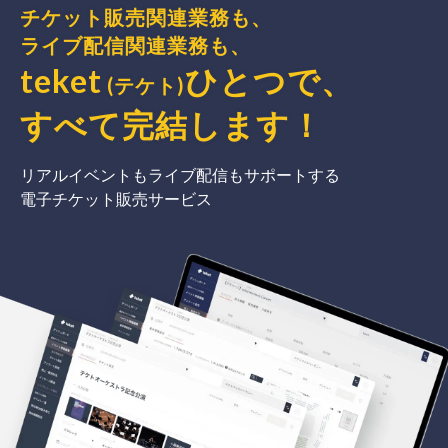
チケット販売関連業務も、
ライブ配信関連業務も、
teket
ひとつで、
(テケト)
すべて完結
します
！
リアルイベントもライブ配信もサポートする
電子チケット販売サービス