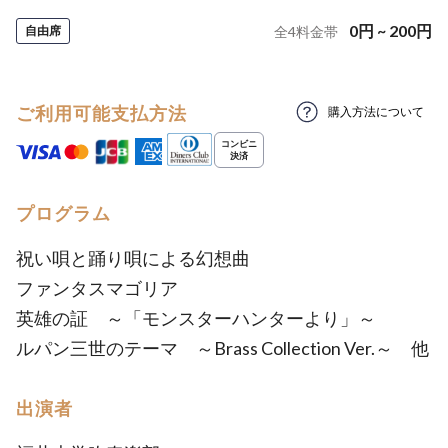
0
円
~
200
円
自由席
全
4
料金帯
ご利用可能支払方法
購入方法について
プログラム
祝い唄と踊り唄による幻想曲
ファンタスマゴリア
英雄の証 ～「モンスターハンターより」～
ルパン三世のテーマ ～Brass Collection Ver.～ 他
出演者