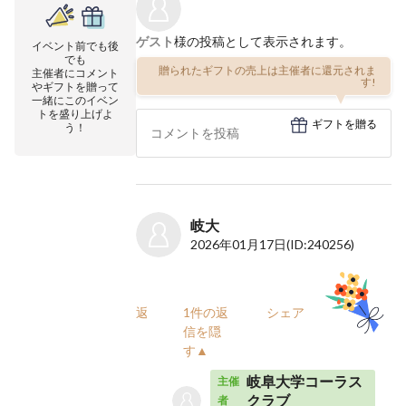
ゲスト
様の投稿として表示されます。
イベント前でも後
でも
贈られたギフトの売上は主催者に還元されま
主催者にコメント
す!
やギフトを贈って
一緒にこのイベン
トを盛り上げよ
ギフトを贈る
う！
岐大
2026年01月17日
(ID:240256)
返信
1件の返
シェア
信を隠
す▲
岐阜大学コーラス
主催
クラブ
者