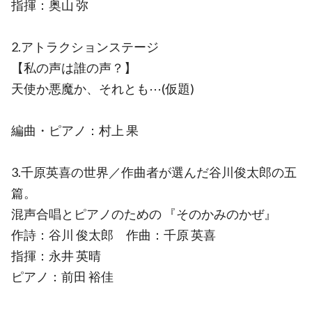
指揮：奥山 弥
2.アトラクションステージ
【私の声は誰の声？】
天使か悪魔か、それとも⋯(仮題)
編曲・ピアノ：村上 果
3.千原英喜の世界／作曲者が選んだ谷川俊太郎の五
篇。
混声合唱とピアノのための 『そのかみのかぜ』
作詩：谷川 俊太郎 作曲：千原 英喜
指揮：永井 英晴
ピアノ：前田 裕佳