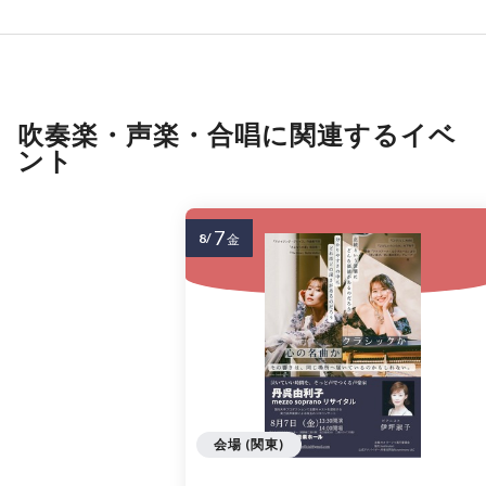
吹奏楽・声楽・合唱に関連するイベ
ント
7
8/
金
会場 (関東)