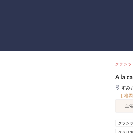
クラシッ
A la c
すみ
[ 地
主
クラシ
クラリ