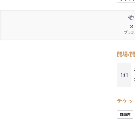
3
ブラボ
開場/
[ 1 ]
チケッ
自由席