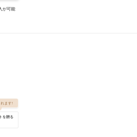
入が可能
れます!
トを贈る