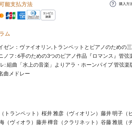
可能支払方法
購入方
ラム
イゼン：ヴァイオリン,トランペットとピアノのための
ニノフ : 6手のための3つのピアノ作品『ロマンス』管弦
ル : 組曲「水上の音楽」よりアラ・ホーンパイプ 管弦楽
名曲メドレー
諭（トランペット）桜井 雅彦（ヴィオリン）藤井 明子（
七海（ヴィオラ）藤井 樺音（クラリネット）谷藤 雅規（