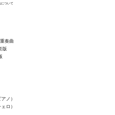
法について
三重奏曲
楽版
版
ピアノ）
チェロ）