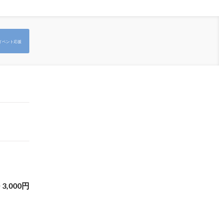
イベント応援
~
3,000
円