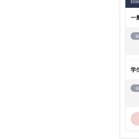
自
一
学