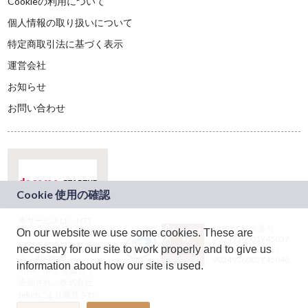
Cookieの利用について
個人情報の取り扱いについて
特定商取引法に基づく表示
運営会社
お知らせ
お問い合わせ
本サービスは、NTT
JASRAC許諾番号：
On our website we use some cookies. These are
ドコモグループの新
9024936001Y45037
規事業創出プログラ
necessary for our site to work properly and to give us
JASRAC許諾番号：
ム「docomo
9024936002Y45040
information about how our site is used.
STARTUP」を通じて
企画され、株式会社
teketにより運営され
ています。