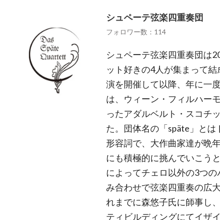
シュペーテ弦楽四重奏団
フォロワー数：114
シュペーテ弦楽四重奏団は2
ット好きの4人が集まって結成
演を開催して以降、年に一度
は、ウィーン・フィルハー
ったアダルベルト・スコチ
た。団体名の「späte」と
形容詞で、大作曲家達が晩
にも積極的に挑んでいこう
によってチェロ以外の3つのパ
み合わせで弦楽四重奏の広
れまでに森悠子氏に師事し、
ティビルディングにてイザ