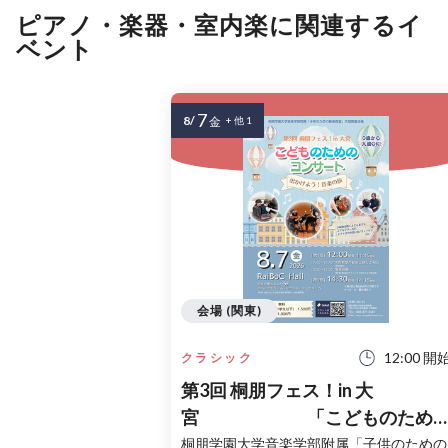
ピアノ・楽器・室内楽に関連するイ
ベント
7
8/
金
+ 他 1
会場 (関東)
12:00 開
クラシック
第3回 桐朋フェス！in 大
宮 「こどものため
コンサート」〜出かけよう！音
桐朋学園大学音楽学部附属「子供のための