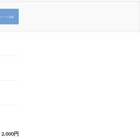
イベント応援
~
2,000
円