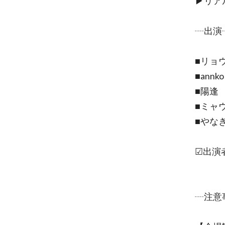
▶︎リ
┈出演
■リョ
■annko
■陽逢
■ミャ
■やな
☑出演
┈注意