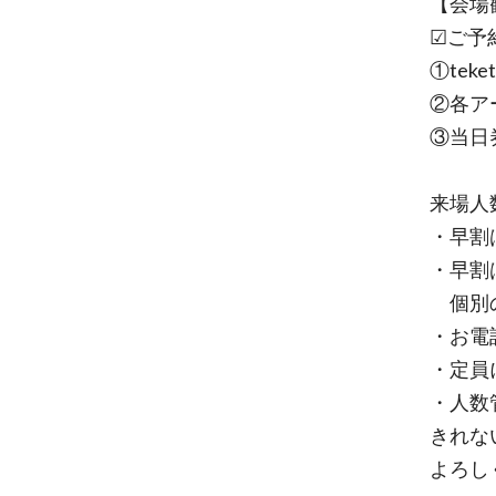
【会場
☑ご予
①teket
②各ア
③当日
来場人
・早割
・早割
個別の
・お電
・定員
・人数
きれな
よろし