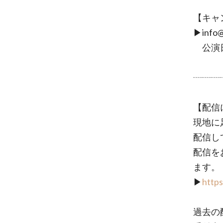
【キャ
▶︎info
公演日
┈┈┈
【配信
現地に
配信し
配信を
ます。
▶︎
https
過去の