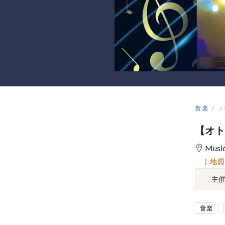
音楽
J
【オトナ
Musi
[ 地
主
音楽