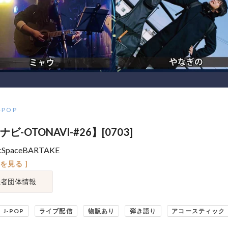
-POP
ビ-OTONAVI-#26】[0703]
cSpaceBARTAKE
図を見る ]
催者団体情報
J-POP
ライブ配信
物販あり
弾き語り
アコースティック