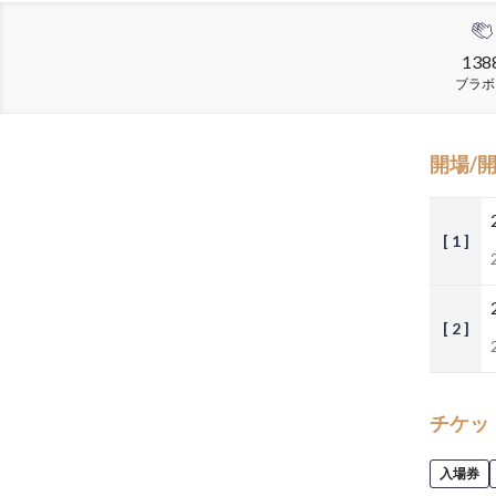
138
ブラボ
開場/
[ 1 ]
[ 2 ]
チケッ
入場券