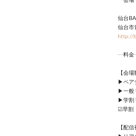
仙台BA
仙台市青
http://
┈料金
【会場
▶ペアチ
▶︎一般￥
▶︎学割
☑早割
【配信