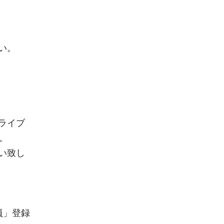
い。
ライブ
。
い致し
員」登録