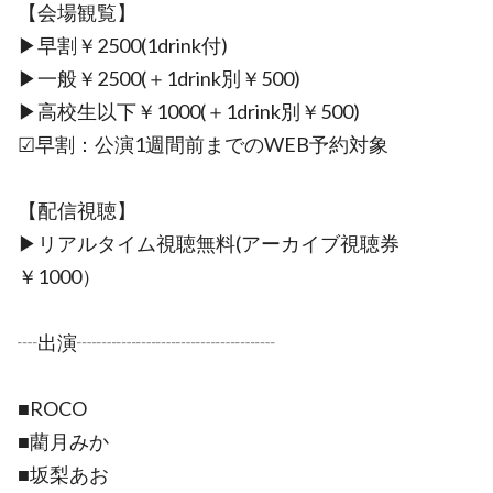
【会場観覧】
▶︎早割￥2500(1drink付)
▶︎一般￥2500(＋1drink別￥500)
▶︎高校生以下￥1000(＋1drink別￥500)
☑早割：公演1週間前までのWEB予約対象
【配信視聴】
▶︎リアルタイム視聴無料(アーカイブ視聴券
￥1000）
┈出演┈┈┈┈┈┈┈┈┈┈
■ROCO
■藺月みか
■坂梨あお