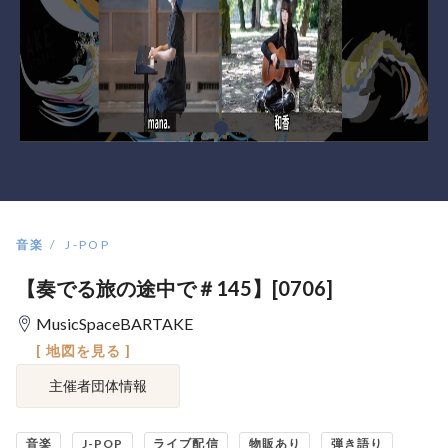
音楽
J-POP
【奏でる旅の途中で＃145】[0706]
MusicSpaceBARTAKE
[ 地図を見る ]
主催者団体情報
音楽
J-POP
ライブ配信
物販あり
弾き語り