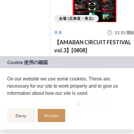
会場 (北海道・東北)
11:15 開
音楽
【AMABAN CIRCUIT FESTIVAL
vol.3】[0808]
～2026.summer～
MusicSpaceBARTAKE
1344
32
On our website we use some cookies. These are
necessary for our site to work properly and to give us
BARTAKE
information about how our site is used.
Accept
Deny