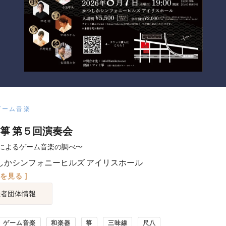
ゲーム音楽
箏​ 第５回演奏会
によるゲーム音楽の調べ〜
しかシンフォニーヒルズ アイリスホール
図を見る ]
催者団体情報
ゲーム音楽
和楽器
箏
三味線
尺八