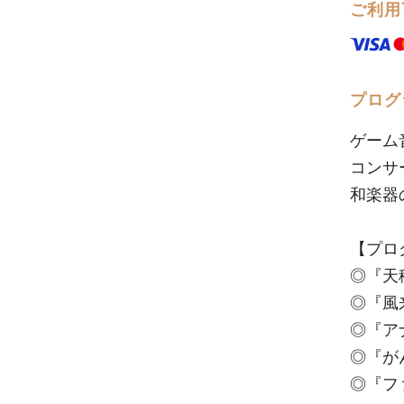
ご利用
プログ
ゲーム
コンサ
和楽器
【プロ
◎『天
◎『風
◎『ア
◎『が
◎『フ