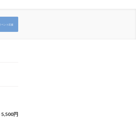
イベント応援
~
5,500
円