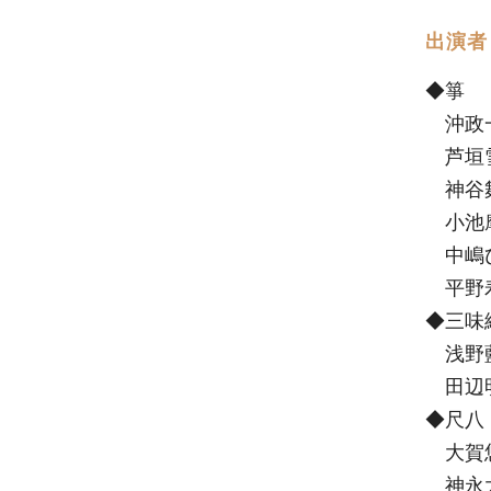
出演者
◆箏​
沖政
芦垣雪
神谷舞
小池摩
中嶋ひ
平野寿
◆三味線
浅野藍
田辺明
◆​尺八​
大賀悠
神永大