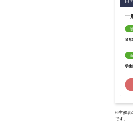
自
一
通常
学生
※主催者
です。