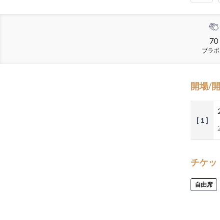
70
ブラボ
開場/
[ 1 ]
チケッ
自由席