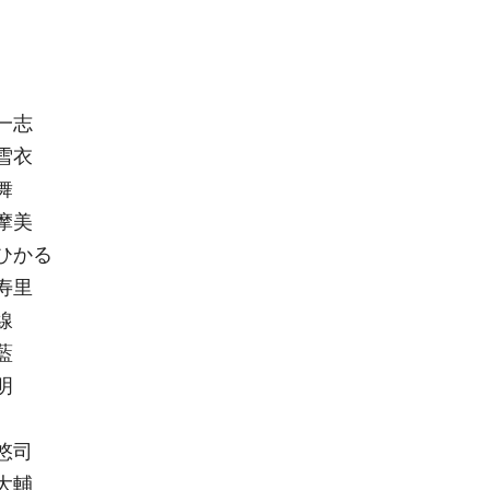
一志
衣​
​
美​
かる​
里​
​
​
​
司​
輔​