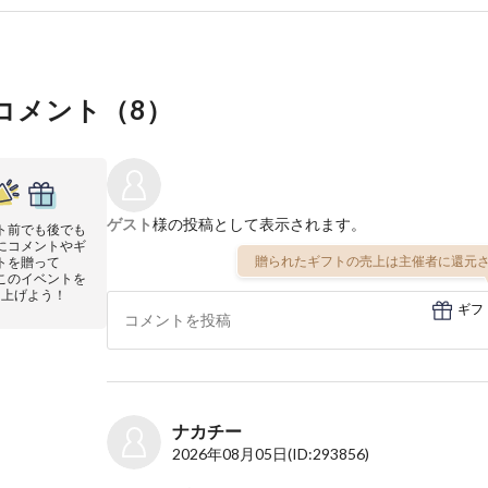
コメント（
8
）
ゲスト
様の投稿として表示されます。
ト前でも後でも
にコメントやギ
贈られたギフトの売上は主催者に還元さ
トを贈って
このイベントを
り上げよう！
ギフ
ナカチー
2026年08月05日
(ID:293856)