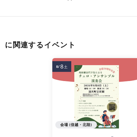
に関連するイベント
8
8/
土
会場 (信越・北陸)