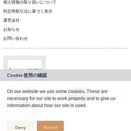
個人情報の取り扱いについて
特定商取引法に基づく表示
運営会社
お知らせ
お問い合わせ
本サービスは、NTT
JASRAC許諾番号：
On our website we use some cookies. These are
ドコモグループの新
9024936001Y45037
規事業創出プログラ
necessary for our site to work properly and to give us
JASRAC許諾番号：
ム「docomo
9024936002Y45040
information about how our site is used.
STARTUP」を通じて
企画され、株式会社
teketにより運営され
ています。
Accept
Deny