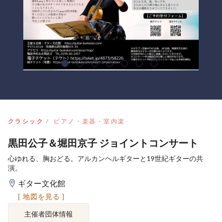
クラシック
ピアノ・楽器・室内楽
黒田公子＆堀田京子 ジョイントコンサート
心ゆれる、胸おどる。アルカンヘルギターと19世紀ギターの共
演。
ギター文化館
[ 地図を見る ]
主催者団体情報