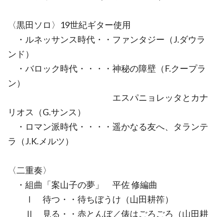
〈黒田ソロ〉19世紀ギター使用
・ルネッサンス時代・・ファンタジー（J.ダウラ
ンド）
・バロック時代・・・・神秘の障壁（F.クープラ
ン）
エスパニョレッタとカナ
リオス（G.サンス）
・ロマン派時代・・・・遥かなる友へ、タランテ
ラ（J.K.メルツ）
〈二重奏〉
・組曲「案山子の夢」 平佐 修編曲
Ⅰ 待つ・・待ちぼうけ（山田耕筰）
Ⅱ 見る・・赤とんぼ／俵はごろごろ（山田耕