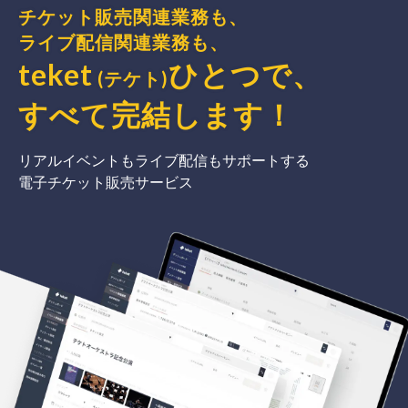
チケット販売関連業務も、
ライブ配信関連業務も、
teket
ひとつで、
(テケト)
すべて完結
します
！
リアルイベントもライブ配信もサポートする
電子チケット販売サービス