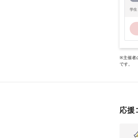
学生
※主催者
です。
応援