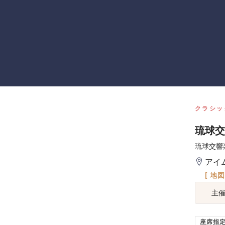
クラシッ
琉球交
琉球交響
アイ
[ 地
主
座席指