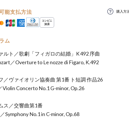
可能支払方法
購入方
ラム
ァルト／歌劇「フィガロの結婚」K 492 序曲
art／Overture to Le nozze di Figaro, K.492
フ／ヴァイオリン協奏曲 第1番 ト短調 作品26
Violin Concerto No.1 G-minor, Op.26
ムス／交響曲第1番
／Symphony No.1 in C-minor, Op.68