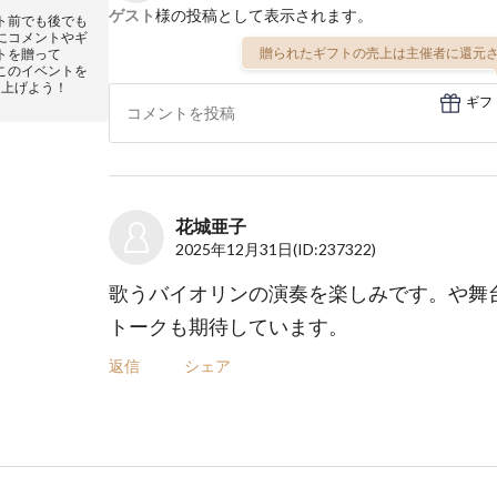
ゲスト
様の投稿として表示されます。
ト前でも後でも
にコメントやギ
贈られたギフトの売上は主催者に還元さ
トを贈って
このイベントを
り上げよう！
ギフ
花城亜子
2025年12月31日
(ID:237322)
歌うバイオリンの演奏を楽しみです。や舞
トークも期待しています。
返信
シェア