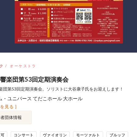
ク
オーケストラ
響楽団第53回定期演奏会
楽団第53回定期演奏会。ソリストに大谷康子氏をお迎えします！
ム・ユニバース てだこホール 大ホール
図を見る ]
催者団体情報
定可
コンサート
ヴァイオリン
モーツァルト
ブルッフ