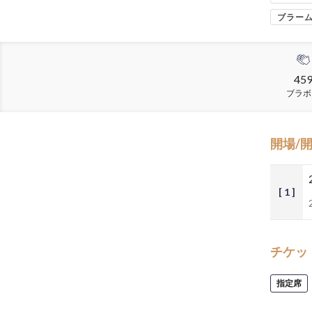
ブラー
45
ブラボ
開場/
[ 1 ]
チケッ
指定席