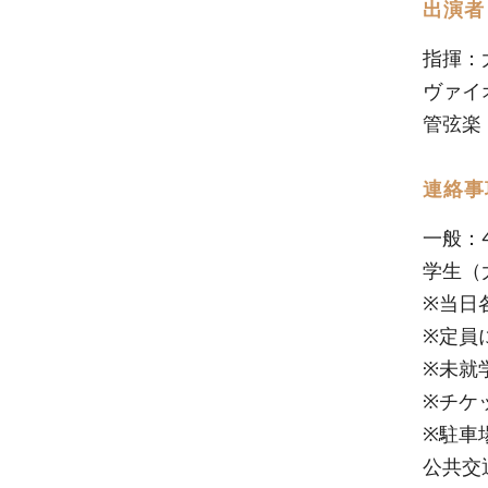
出演者
指揮：
ヴァイ
管弦楽
連絡事
一般：4
学生（
※当日各
※定員
※未就
※チケ
※駐車
公共交