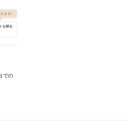
れます!
トを贈る
台での