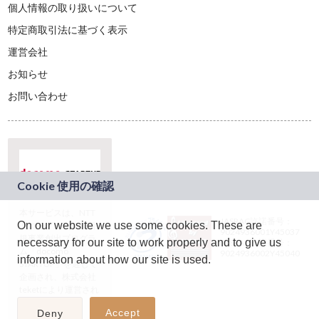
個人情報の取り扱いについて
特定商取引法に基づく表示
運営会社
お知らせ
お問い合わせ
本サービスは、NTT
JASRAC許諾番号：
On our website we use some cookies. These are
ドコモグループの新
9024936001Y45037
規事業創出プログラ
necessary for our site to work properly and to give us
JASRAC許諾番号：
ム「docomo
9024936002Y45040
information about how our site is used.
STARTUP」を通じて
企画され、株式会社
teketにより運営され
ています。
Accept
Deny