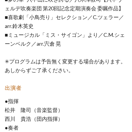
ェルデ吹奏楽団 第20回記念定期演奏会 委嘱作品】
■喜歌劇「小鳥売り」セレクション／C.ツェラー／
arr.鈴木英史
■ミュージカル「ミス・サイゴン」より／C.M.シェ
ーンベルク／arr.宍倉 晃
✳プログラムは予告無く変更する場合があります。
あしからずご了承ください。
出演者
●指揮
松井 隆司（音楽監督）
西川 貴浩（団内指揮）
●奏者