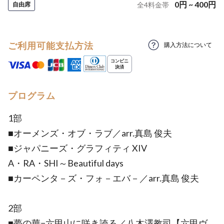
0
円
~
400
円
自由席
全
4
料金帯
ご利用可能支払方法
購入方法について
プログラム
1部
■オーメンズ・オブ・ラブ／arr.真島 俊夫
■ジャパニーズ・グラフィティ XIV
A・RA・SHI～Beautiful days
■カーペンタ－ズ・フォ－エバ－／arr.真島 俊夫
2部
■夢の華−六甲山に咲き誇る／八木澤教司【六甲ヴ