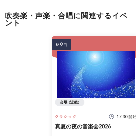
吹奏楽・声楽・合唱に関連するイベ
ント
9
8/
日
会場 (近畿)
17:30 開
クラシック
真夏の夜の音楽会2026