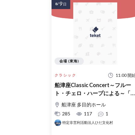
9
8/
日
会場 (東海)
11:00 開
クラシック
船津座Classic Concert～フルー
ト・チェロ・ハープによる～「
夏の名曲アラカルト」
船津座 多目的ホール
285
117
1
特定非営利活動法人ひだ文化村