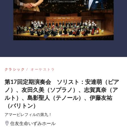
クラシック
オーケストラ
第17回定期演奏会 ソリスト：安達萌（ピア
ノ）、友田久美（ソプラノ）、志賀真奈（ア
ルト）、島影聖人（テノール）、伊藤友祐
（バリトン）
アマービレフィルの第九！
住友生命いずみホール