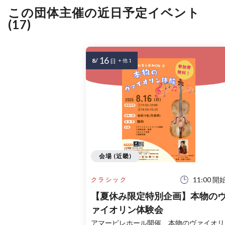
この団体主催の近日予定イベント
(17)
16
8/
日
+ 他 1
会場 (近畿)
11:00 開
クラシック
【夏休み限定特別企画】本物の
ァイオリン体験会
アマービレホール開催、本物のヴァイオリ