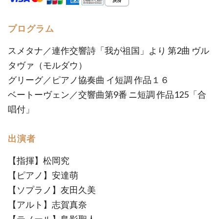
プログラム
スメタナ／連作交響詩「我が祖国」より 第2曲 ヴル
タヴァ（モルダウ）
グリーグ／ピアノ協奏曲 イ短調 作品１６
ベートーヴェン／交響曲第9番 ニ短調 作品125「合
唱付」
出演者
【指揮】松岡究
【ピアノ】安達萌
【ソプラノ】友田久美
【アルト】志賀真奈