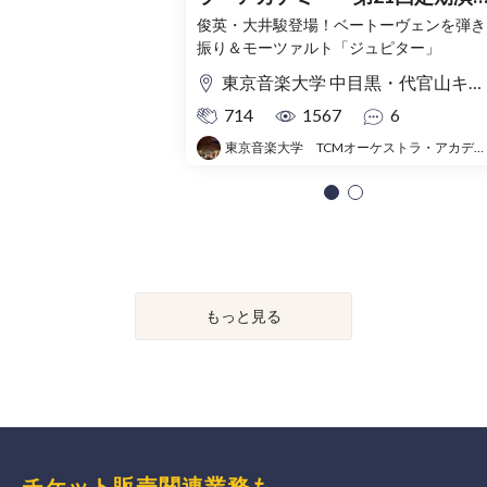
奏会
俊英・大井駿登場！ベートーヴェンを弾き
振り＆モーツァルト「ジュピター」
東京音楽大学 中目黒・代官山キャンパス TCMホール
714
1567
6
東京音楽大学 TCMオーケストラ・アカデミー
もっと見る
チケット販売関連業務も、