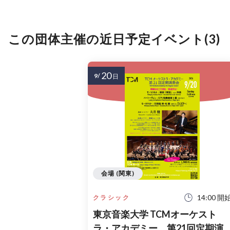
この団体主催の近日予定イベント(3)
20
9/
日
会場 (関東)
14:00 開
クラシック
東京音楽大学 TCMオーケスト
ラ・アカデミー 第21回定期演