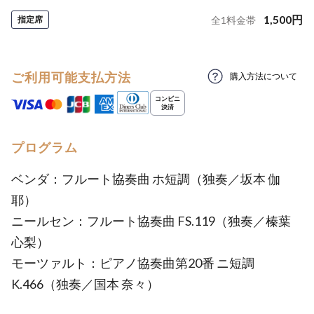
1,500
円
指定席
全
1
料金帯
ご利用可能支払方法
購入方法について
プログラム
ベンダ：フルート協奏曲 ホ短調（独奏／坂本 伽
耶）
ニールセン：フルート協奏曲 FS.119（独奏／榛葉
心梨）
モーツァルト：ピアノ協奏曲第20番 ニ短調
K.466（独奏／国本 奈々）