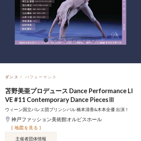
ダンス
パフォーマンス
苫野美亜プロデュース Dance Performance LI
VE #11 Contemporary Dance PiecesⅢ
ウィーン国立バレエ団プリンシパル 橋本清香&木本全優 出演！
神戸ファッション美術館オルビスホール
[ 地図を見る ]
主催者団体情報