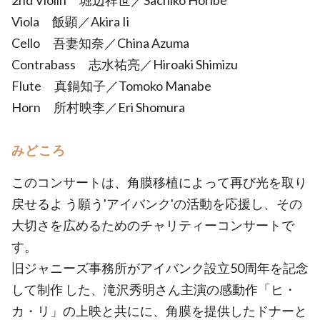
2nd Violin 堀辺祥世／Sachiko Horibe
Viola 飯顕／Akira Ii
Cello 吾妻知奈／China Azuma
Contrabass 志水祐亮／Hiroaki Shimizu
Flute 真鍋知子／Tomoko Manabe
Horn 所村映李／Eri Shomura
みどころ
このコンサートは、角膜移植によって再び光を取り
戻せるよ う願う'アイバンク'の活動を応援し、その
大切さを広めるためのチャリティーコンサートで
す。
旧ジャニーズ事務所がアイバンク設立50周年を記念
して制作 した、滝沢秀明さん主演の感動作「ヒ・
カ・リ」の上映と共にに、角膜を提供したドナーと