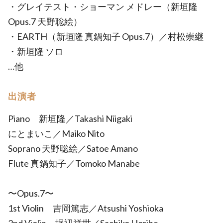
・グレイテスト・ショーマン メドレー（新垣隆
Opus.7 天野聡絵）
・EARTH（新垣隆 真鍋知子 Opus.7）／村松崇継
・新垣隆 ソロ
…他
出演者
Piano 新垣隆／Takashi Niigaki
にとまいこ／Maiko Nito
Soprano 天野聡絵／Satoe Amano
Flute 真鍋知子／Tomoko Manabe
〜Opus.7〜
1st Violin 吉岡篤志／Atsushi Yoshioka