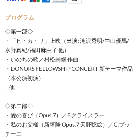
プログラム
◇第一部◇
・「ヒ・カ・リ」上映（出演: 滝沢秀明/中山優馬/
水野真紀/福田麻由子 他）
・いのちの歌／村松崇継 作曲
・DONORS FELLOWSHIP CONCERT 新テーマ作品
（本公演初演）
…他
◇第二部◇
・愛の喜び（Opus.7）／F.クライスラー
・私のお父様（新垣隆 Opus.7 天野聡絵）／G.プッ
チー二