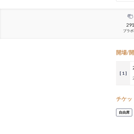
29
ブラボ
開場/
[ 1 ]
チケッ
自由席