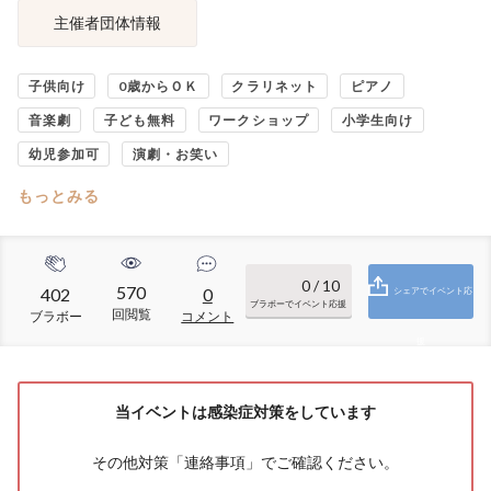
主催者団体情報
子供向け
0歳からＯＫ
クラリネット
ピアノ
音楽劇
子ども無料
ワークショップ
小学生向け
幼児参加可
演劇・お笑い
もっとみる
0
/ 10
570
402
0
シェアでイベント応
ブラボーでイベント応援
回閲覧
ブラボー
コメント
援
当イベントは感染症対策をしています
その他対策「
連絡事項
」でご確認ください。