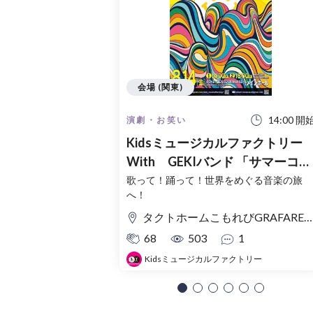
会場 (関東)
14:00 開
演劇・お笑い
Kidsミュージカルファクトリー
With GEKIバンド 「サマーコン
サートLIVE 2026」
歌って！踊って！世界をめぐる音楽の旅
へ！
タクトホームこもれびGRAFAREホール（保谷こもれびホール） メインホール
68
503
1
Kidsミュージカルファクトリー