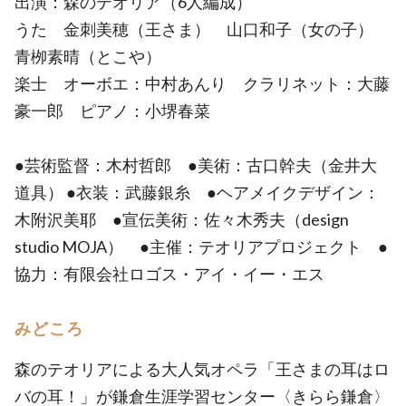
出演：森のテオリア（6人編成）
うた 金刺美穂（王さま） 山口和子（女の子）
青栁素晴（とこや）
楽士 オーボエ：中村あんり クラリネット：大藤
豪一郎 ピアノ：小堺春菜
●芸術監督：木村哲郎 ●美術：古口幹夫（金井大
道具） ●衣装：武藤銀糸 ●ヘアメイクデザイン：
木附沢美耶 ●宣伝美術：佐々木秀夫（design
studio MOJA） ●主催：テオリアプロジェクト ●
協力：有限会社ロゴス・アイ・イー・エス
みどころ
森のテオリアによる大人気オペラ「王さまの耳はロ
バの耳！」が鎌倉生涯学習センター〈きらら鎌倉〉