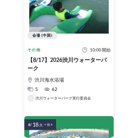
会場 (中国)
10:00 開始
その他
【8/17】2026渋川ウォーターパ
ーク
渋川海水浴場
5
62
渋川ウォーターパーク実行委員会
18
8/
火
+ 他 4