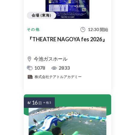
会場 (東海)
12:30 開始
その他
『THEATRE NAGOYA fes 2026』
今池ガスホール
1078
2833
株式会社テアトルアカデミー
16
8/
日
+ 他 5