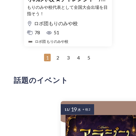
リエイター★
もりのみや校代表として全国大会出場を目
指そう！
ロボ団もりのみや校
78
51
ロボ団 もりのみや校
1
2
3
4
5
話題のイベント
19
11/
木
+ 他 2