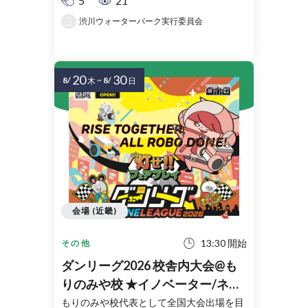
5
21
渋川ウォーターパーク実行委員会
20
30
8/
~
8/
木
日
会場 (近畿)
13:30 開始
その他
ダンリーグ2026 校舎内大会@も
りのみや校 ★イノベーター/ネク
スト/フロンティア★
もりのみや校代表として全国大会出場を目