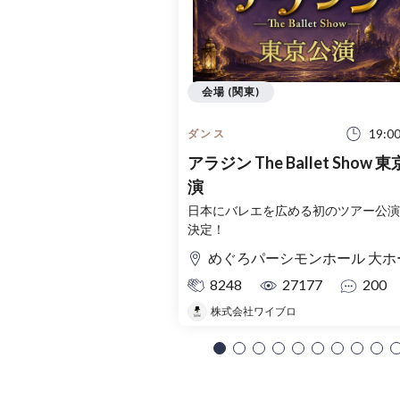
会場 (関東)
19:0
ダンス
アラジン The Ballet Show 
演
日本にバレエを広める初のツアー公演
決定！
めぐろパーシモンホール 大ホ
8248
27177
200
株式会社ワイブロ