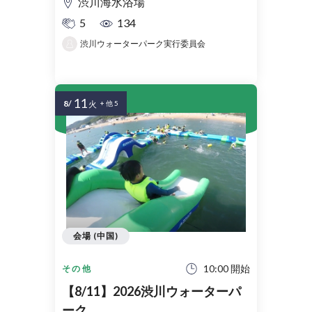
渋川海水浴場
5
134
渋川ウォーターパーク実行委員会
11
8/
火
+ 他 5
会場 (中国)
10:00 開始
その他
【8/11】2026渋川ウォーターパ
ーク