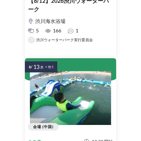
【8/12】2026渋川ウォーターパ
ーク
渋川海水浴場
5
166
1
渋川ウォーターパーク実行委員会
13
8/
木
+ 他 5
会場 (中国)