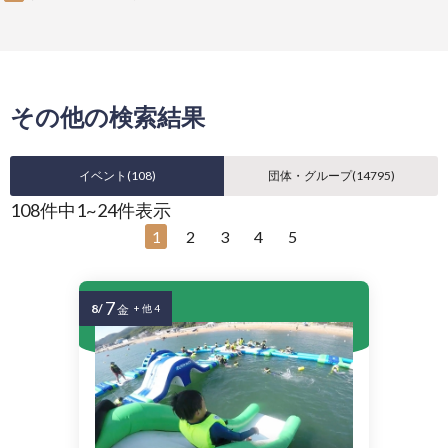
その他の検索結果
イベント(
108
)
団体・グループ(
14795
)
108件中1~24件表示
1
2
3
4
5
7
8/
金
+ 他 4