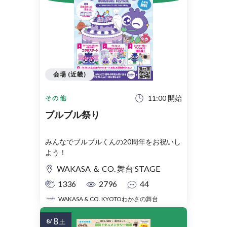
会場 (近畿)
11:00 開始
その他
ブルブル祭り
みんなでブルブルくんの20周年をお祝いし
よう！
WAKASA ＆ CO. 舞台 STAGE
1336
2796
44
WAKASA & CO. KYOTOわかさの舞台
8
8/
土