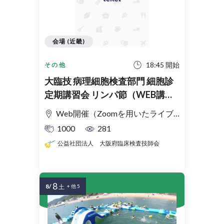
会場 (近畿)
18:45 開始
その他
大臨技 病理細胞検査部門 細胞診
定期講習会 リンパ節（WEB講習
会）
Web開催（Zoomを用いたライブ配信）
1000
281
公益社団法人 大阪府臨床検査技師会
8
8/
土
+ 他 5