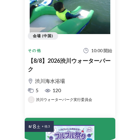
会場 (中国)
10:00 開始
その他
【8/8】2026渋川ウォーターパー
ク
渋川海水浴場
5
120
渋川ウォーターパーク実行委員会
8
8/
土
+ 他 3