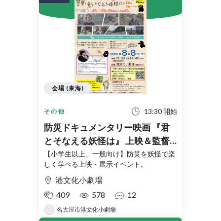
会場 (東海)
13:30 開始
その他
防災ドキュメンタリー映画 『君
とそなえる妖怪は』 上映＆監督
トーク ～発見!? 妖怪と防災のふ
【小学生以上、一般向け】防災を妖怪で楽
しく学べる上映・展示イベント。
しぎな関係～
港文化小劇場
409
578
12
名古屋市港文化小劇場