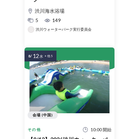
渋川海水浴場
5
149
渋川ウォーターパーク実行委員会
12
8/
水
+ 他 5
会場 (中国)
10:00 開始
その他