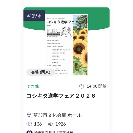
19
8/
水
会場 (関東)
14:00 開始
その他
コシキタ進学フェア２０２６
草加市文化会館 ホール
136
1926
埼玉県立越谷北高等学校