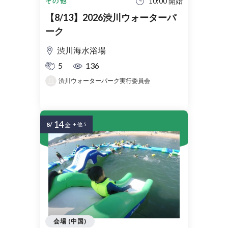
10:00 開始
その他
【8/13】2026渋川ウォーターパ
ーク
渋川海水浴場
5
136
渋川ウォーターパーク実行委員会
14
8/
金
+ 他 5
会場 (中国)