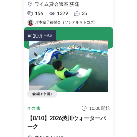
ワイム貸会議室 荻窪
156
1329
35
岸本聡子後援会（ソシアルサトコズ）
10
8/
月
+ 他 5
会場 (中国)
10:00 開始
その他
【8/10】2026渋川ウォーターパ
ーク