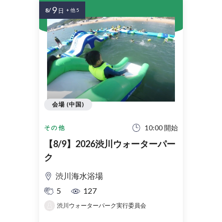
9
8/
日
+ 他 5
会場 (中国)
10:00 開始
その他
【8/9】2026渋川ウォーターパー
ク
渋川海水浴場
5
127
渋川ウォーターパーク実行委員会