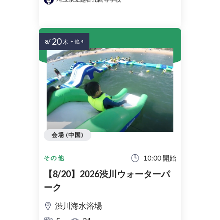
20
8/
木
+ 他 4
会場 (中国)
10:00 開始
その他
【8/20】2026渋川ウォーターパ
ーク
渋川海水浴場