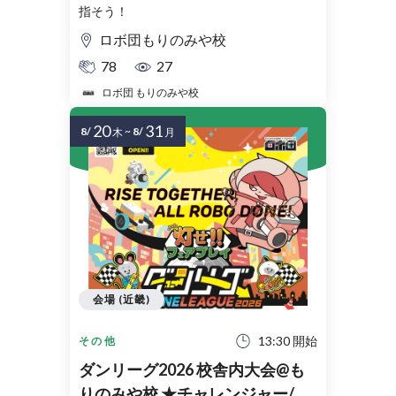
指そう！
ロボ団もりのみや校
78
27
ロボ団 もりのみや校
20
31
8/
~
8/
木
月
会場 (近畿)
13:30 開始
その他
ダンリーグ2026 校舎内大会@も
りのみや校 ★チャレンジャー/ク