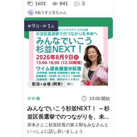
1601
841
3
#ありすと京ちゃん
9
1
8/
~
9/
日
火
配信+会場 (関東)
13:00 開始
その他
みんなでいこう杉並NEXT！ ～杉
並区長選挙でのつながりを、未来
へ～
岸本さとこ杉並区長の第２期をみなさんと
いっしょに話し合いましょう