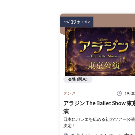
19
11/
木
+ 他 2
会場 (関東)
19:0
ダンス
アラジン The Ballet Show 
演
日本にバレエを広める初のツアー公演
決定！