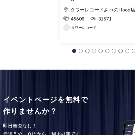
SHOP「MAGIC STAGE」入
タワーレコードあべのHoop
理券
45608
31571
タワーレコード
イベントページを無料で
作りませんか？
即日審査なし！
最短５分、０円から、利用可能です。