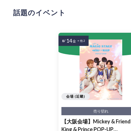
話題のイベント
14
8/
金
+ 他 2
会場 (近畿)
売り切れ
【大阪会場】Mickey & Friends
King & Prince POP-UP