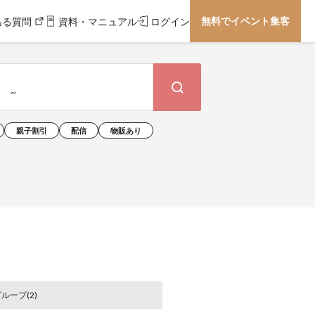
無料でイベント集客
ある質問
資料・マニュアル
ログイン
親子割引
配信
物販あり
ループ(
2
)