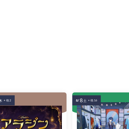
8
8/
木
+ 他 2
土
+ 他 16