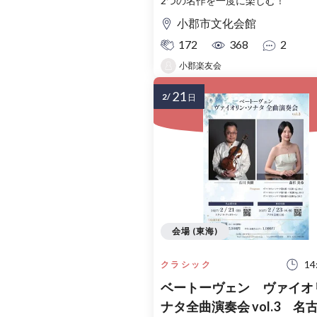
2つの名作を一度に楽しむ！
小郡市文化会館
172
368
2
小郡楽友会
21
2/
日
会場 (東海)
14
クラシック
ベートーヴェン ヴァイオ
ナタ全曲演奏会 vol.3 名古屋公