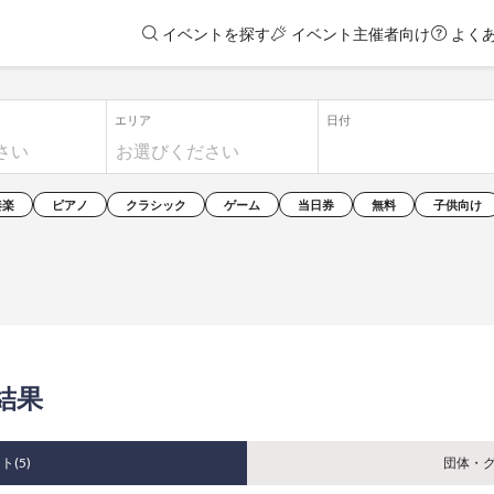
イベントを探す
イベント主催者向け
よく
エリア
日付
奏楽
ピアノ
クラシック
ゲーム
当日券
無料
子供向け
結果
ト(
5
)
団体・グ