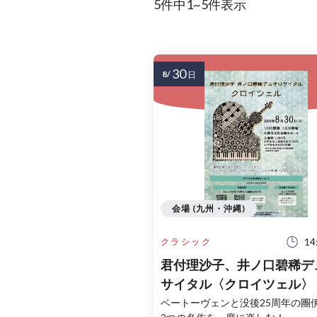
5件中1~5件表示
30
8/
日
会場 (九州・沖縄)
14
クラシック
君付理沙子、井ノ口碧稀デ
サイタル〈クロイツェル〉
ベートーヴェンと没後25周年の團