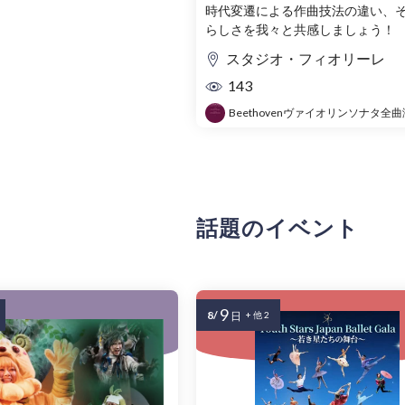
演
時代変遷による作曲技法の違い、
らしさを我々と共感しましょう！
スタジオ・フィオリーレ
143
Beethovenヴァイオリンソナタ全
話題のイベント
9
8/
日
+ 他 2