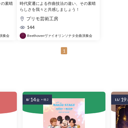
その素晴
時代変遷による作曲技法の違い、その素晴
らしさを我々と共感しましょう！
プリモ芸術工房
144
曲演奏会
Beethovenヴァイオリンソナタ全曲演奏会
1
14
19
8/
11/
金
+ 他 2