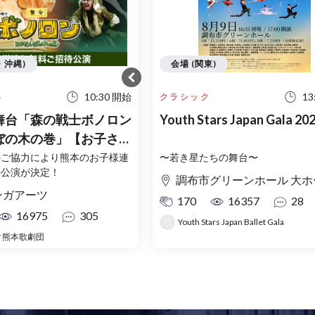
・沖縄)
会場 (関東)
10:30 開始
13
い
クラシック
舞台「森の戦士ボノロン
Youth Stars Japan Gala 20
ぼの木の巻」【お子さま
招待】2026年7月23
のご協力により熊本のお子様連
〜若き星たちの舞台〜
待公演が決定！
0日
調布市グリーンホール 大ホ
ンガアーツ
170
16357
28
16975
305
Youth Stars Japan Ballet Gala
ク熊本歌劇団