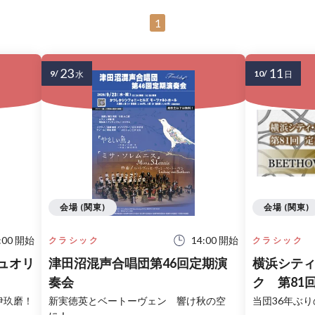
1
23
11
9/
10/
水
日
会場 (関東)
会場 (関東)
:00 開始
14:00 開始
クラシック
クラシック
ュオリ
津田沼混声合唱団第46回定期演
横浜シテ
奏会
ク 第81
伊玖磨！
新実徳英とベートーヴェン 響け秋の空
当団36年ぶ