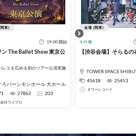
(関東)
会場 (関東)
19:00 開始
その他
 The Ballet Show 東京公
【渋谷会場】そらるの
バレエを広める初のツアー公演実施
TOWER SPACE SHIBUYA（タワー
45618
25453
ぐろパーシモンホール 大ホール
タワーレコード
71
27862
203
式会社ワイブロ