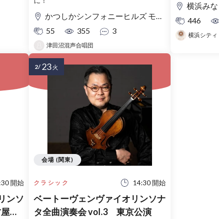
に！
横浜みな
かつしかシンフォニーヒルズ モーツァルトホール
446
55
355
3
津田沼混声合唱団
23
2/
火
会場 (関東)
:30 開始
14:30 開始
クラシック
リンソ
ベートーヴェンヴァイオリンソナ
タ全曲演奏会 vol.3 東京公演