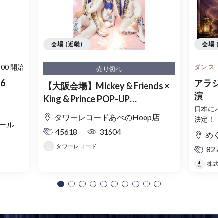
会場 (近畿)
会場 
:00 開始
ダンス
売り切れ
26
アラジン
【大阪会場】Mickey & Friends ×
演
King & Prince POP-UP
日本に
SHOP「MAGIC STAGE」入場整
タワーレコードあべのHoop店
決定！
理券
ール
45618
31604
め
タワーレコード
82
株