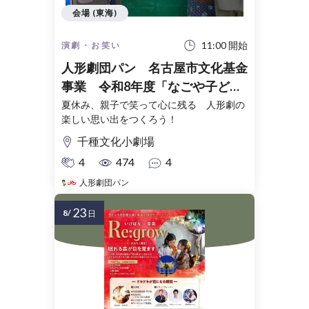
会場 (東海)
11:00 開始
演劇・お笑い
人形劇団パン 名古屋市文化基金
事業 令和8年度「なごや子ども
のための巡回劇場」
夏休み、親子で笑って心に残る 人形劇の
楽しい思い出をつくろう！
千種文化小劇場
4
474
4
人形劇団パン
23
8/
日