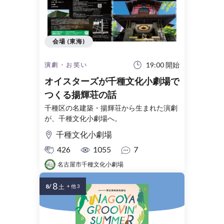
会場 (東海)
19:00 開始
演劇・お笑い
オイスターズが千種文化小劇場で
つくる揚輝荘の話
千種区の名建築・揚輝荘から生まれた演劇
が、千種文化小劇場へ。
千種文化小劇場
426
1055
7
名古屋市千種文化小劇場
8
8/
土
+ 他 3