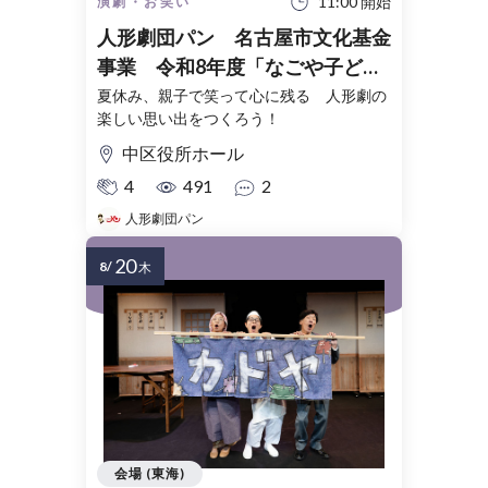
11:00 開始
演劇・お笑い
人形劇団パン 名古屋市文化基金
事業 令和8年度「なごや子ども
のための巡回劇場」
夏休み、親子で笑って心に残る 人形劇の
楽しい思い出をつくろう！
中区役所ホール
4
491
2
人形劇団パン
20
8/
木
会場 (東海)