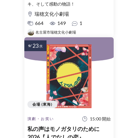
キ、そして感動の物語！
瑞穂文化小劇場
664
149
1
名古屋市瑞穂文化小劇場
23
9/
水
会場 (東海)
15:00 開始
演劇・お笑い
私の声はモノガタリのために
2026『人でなしの恋』