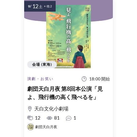
12
9/
土
+ 他 2
会場 (東海)
18:00 開始
演劇・お笑い
劇団天白月夜 第8回本公演「見
よ、飛行機の高く飛べるを」
天白文化小劇場
12
81
1
劇団天白月夜