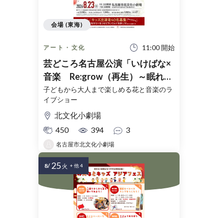
会場 (東海)
11:00 開始
アート・文化
芸どころ名古屋公演「いけばな×
音楽 Re:grow（再生）～眠れる
森が目を覚ます～」
子どもから大人まで楽しめる花と音楽のラ
イブショー
北文化小劇場
450
394
3
名古屋市北文化小劇場
25
8/
火
+ 他 4