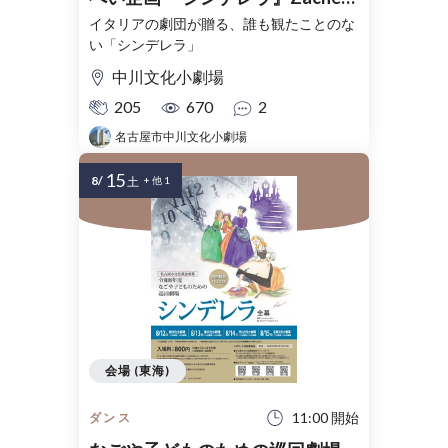
Teatro（ザッケス・テアトロ／
イタリアの劇団が贈る、誰も観たことのな
い「シンデレラ」
イタリア）
中川文化小劇場
205
670
2
名古屋市中川文化小劇場
15
8/
土
+ 他 1
会場 (東海)
11:00 開始
ダンス