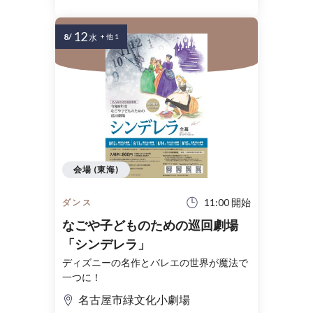
12
8/
水
+ 他 1
会場 (東海)
11:00 開始
ダンス
なごや子どものための巡回劇場
「シンデレラ」
ディズニーの名作とバレエの世界が魔法で
一つに！
名古屋市緑文化小劇場