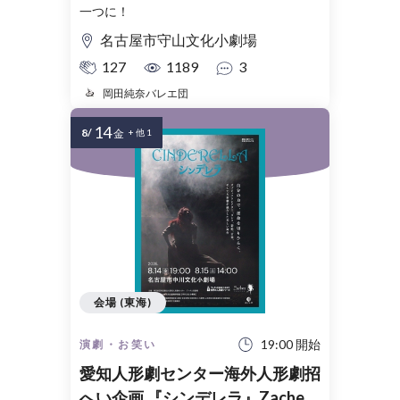
一つに！
名古屋市守山文化小劇場
127
1189
3
岡田純奈バレエ団
14
8/
金
+ 他 1
会場 (東海)
19:00 開始
演劇・お笑い
愛知人形劇センター海外人形劇招
へい企画 『シンデレラ』Zaches