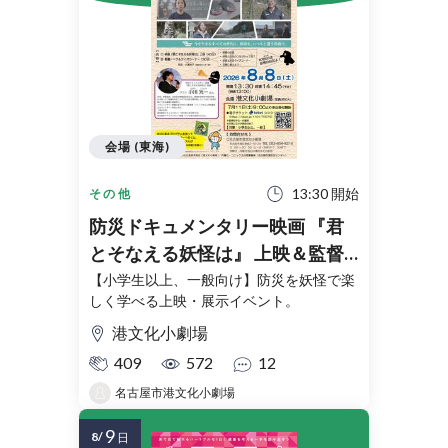
会場 (東海)
13:30 開始
その他
防災ドキュメンタリー映画 『君
とそなえる妖怪は』 上映＆監督
トーク ～発見!? 妖怪と防災のふ
【小学生以上、一般向け】防災を妖怪で楽
しく学べる上映・展示イベント。
しぎな関係～
港文化小劇場
409
572
12
名古屋市港文化小劇場
9
8/
日