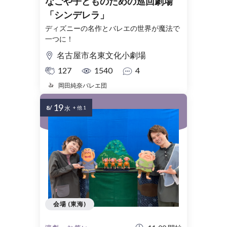
なごや子どものための巡回劇場
「シンデレラ」
ディズニーの名作とバレエの世界が魔法で
一つに！
名古屋市名東文化小劇場
127
1540
4
岡田純奈バレエ団
19
8/
水
+ 他 1
会場 (東海)