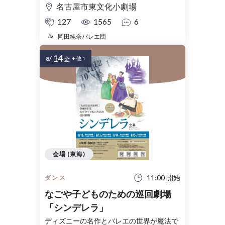
名古屋市東文化小劇場
127
1565
6
岡田純奈バレエ団
14
8/
金
+ 他 1
会場 (東海)
11:00 開始
ダンス
なごや子どものための巡回劇場
「シンデレラ」
ディズニーの名作とバレエの世界が魔法で