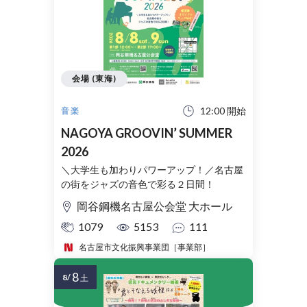
会場 (東海)
12:00 開始
音楽
NAGOYA GROOVIN’ SUMMER
2026
＼大学生も加わりパワーアップ！／名古屋
の街をジャズの音色で彩る２日間！
岡谷鋼機名古屋公会堂 大ホール
1079
5153
111
名古屋市文化振興事業団［事業部］
8
8/
土