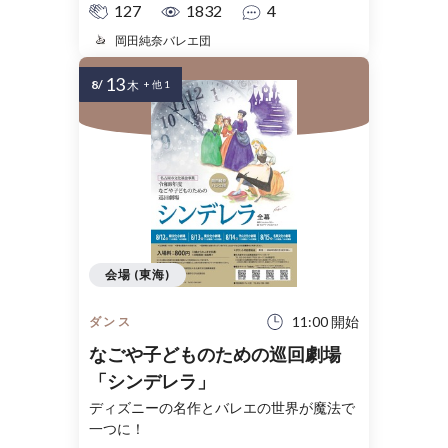
127
1832
4
岡田純奈バレエ団
13
8/
木
+ 他 1
会場 (東海)
11:00 開始
ダンス
なごや子どものための巡回劇場
「シンデレラ」
ディズニーの名作とバレエの世界が魔法で
一つに！