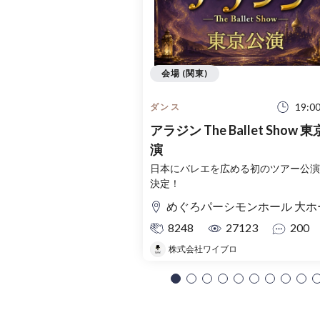
会場 (関東)
19:0
ダンス
アラジン The Ballet Show 
演
日本にバレエを広める初のツアー公演
決定！
めぐろパーシモンホール 大ホ
8248
27123
200
株式会社ワイブロ