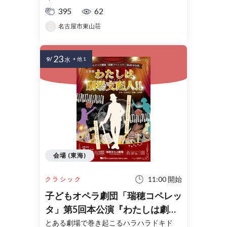
395
62
名古屋市東山荘
23
9/
水
+ 他 1
会場 (東海)
11:00 開始
クラシック
子どもオペラ劇団「瑞穂コペレッ
タ」第5回本公演『わたしは劇場
支配人!!』
とある劇場で巻き起こるハラハラドキド