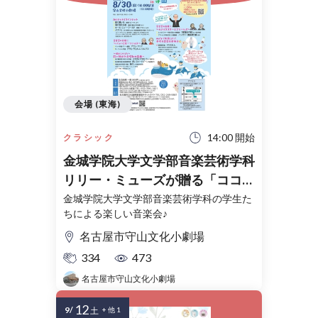
会場 (東海)
14:00 開始
クラシック
金城学院大学文学部音楽芸術学科
リリー・ミューズが贈る「ココロ
踊る♬ みんなの楽しい音楽会
金城学院大学文学部音楽芸術学科の学生た
ちによる楽しい音楽会♪
2026 in 守山」
名古屋市守山文化小劇場
334
473
名古屋市守山文化小劇場
12
9/
土
+ 他 1