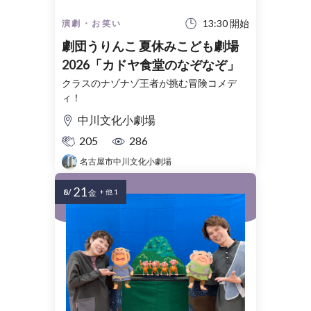
13:30 開始
演劇・お笑い
劇団うりんこ 夏休みこども劇場
2026「カドヤ食堂のなぞなぞ」
クラスのナゾナゾ王者が挑む冒険コメデ
ィ！
中川文化小劇場
205
286
名古屋市中川文化小劇場
21
8/
金
+ 他 1