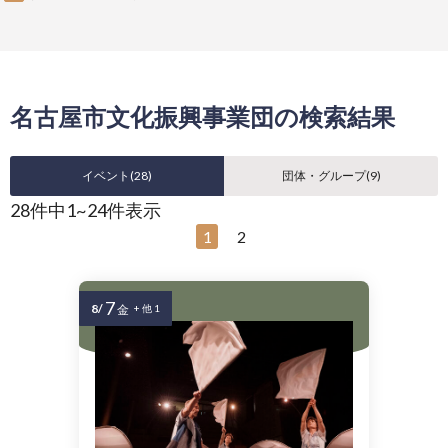
名古屋市文化振興事業団の検索結果
イベント(
28
)
団体・グループ(
9
)
28件中1~24件表示
1
2
7
8/
金
+ 他 1