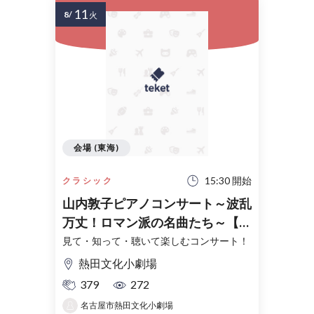
11
8/
火
会場 (東海)
15:30 開始
クラシック
山内敦子ピアノコンサート～波乱
万丈！ロマン派の名曲たち～【ピ
アノ工房関連企画】
見て・知って・聴いて楽しむコンサート！
熱田文化小劇場
379
272
名古屋市熱田文化小劇場