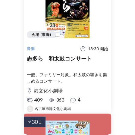
会場 (東海)
18:30 開始
音楽
志多ら 和太鼓コンサート
一般、ファミリー対象。和太鼓の響きを楽
しめるコンサート。
港文化小劇場
409
363
4
名古屋市港文化小劇場
30
8/
日