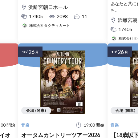
あなたと共に
浜離宮朝日ホール
ち。
17405
2098
11
浜離宮朝
株式会社タクティカート
17405
株式会社タ
26
26
10/
10/
月
月
会場 (関東)
会場 (関東)
:00 開始
19:00 開始
音楽
音楽
イオ
オータムカントリーツアー2026
【18歳以