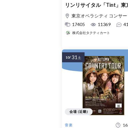
リンリサイタル「Tint」東
東京オペラシティ コンサートホール：タケミツ メ
17405
11369
4
株式会社タクティカート
31
10/
土
会場 (近畿)
16
音楽