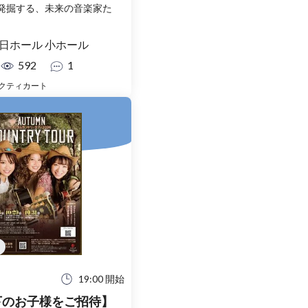
発掘する、未来の音楽家た
日ホール 小ホール
592
1
クティカート
19:00 開始
下のお子様をご招待】