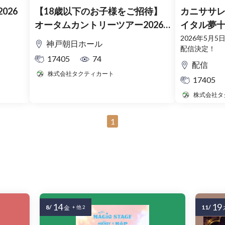
026
【18歳以下のお子様をご招待】
カニササレ
オータムカントリーツアー2026
イタル夢
神戸公演
2026年5月
神戸朝日ホール
配信決定！
17405
74
配信
株式会社タクティカート
17405
株式会社タ
1
14
19
8/
11/
金
+ 他 2