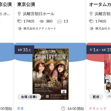
京公演
東京公演
オータムカ
東京公演
モリアル
浜離宮朝日ホール
浜離宮朝
1
17405
380
13
17405
株式会社タクティカート
株式会社タ
31
1
3
10/
7/
~
12/
土
水
会場 (近畿)
配信
:00 開始
16:00 開始
音楽
クラシック