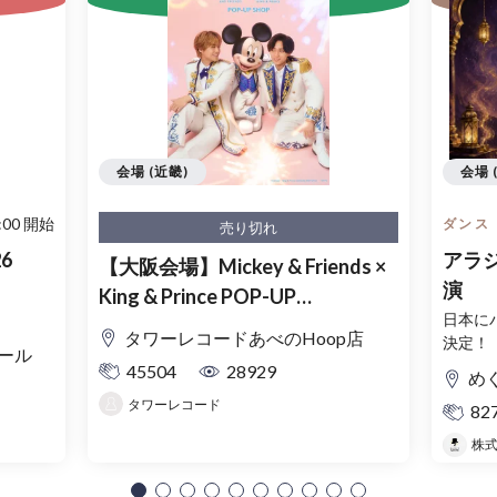
会場 (近畿)
会場 
:00 開始
ダンス
売り切れ
26
アラジン
【大阪会場】Mickey & Friends ×
演
King & Prince POP-UP
日本に
SHOP「MAGIC STAGE」入場整
タワーレコードあべのHoop店
決定！
理券
ール
45504
28929
め
タワーレコード
82
株