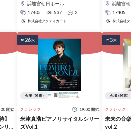
浜離宮朝日ホール
浜離宮朝
17405
537
2
17405
株式会社タクティカート
株式会社タ
26
3
8/
9/
水
木
会場 (関東)
会場 (関東)
:00 開始
19:00 開始
クラシック
クラシック
待】
米津真浩ピアノリサイタルシリー
未来の音
シリー
ズVol.1
vol.2