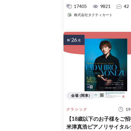
17405
9821
42
株式会社タクティカート
26
8/
水
会場 (関東)
19
クラシック
【18歳以下のお子様をご招
米津真浩ピアノリサイタル