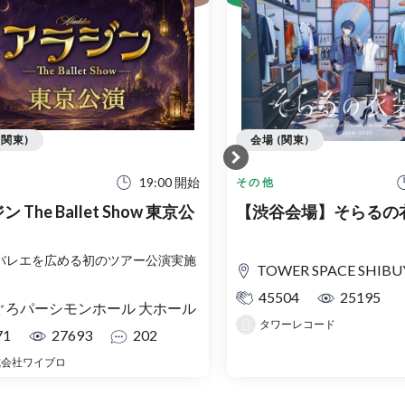
(関東)
会場 (関東)
19:00 開始
その他
 The Ballet Show 東京公
【渋谷会場】そらるの
バレエを広める初のツアー公演実施
TOWER SPACE SHIBUYA（タワー
45504
25195
ぐろパーシモンホール 大ホール
タワーレコード
71
27693
202
式会社ワイブロ