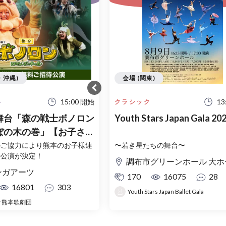
・沖縄)
会場 (関東)
15:00 開始
13
い
クラシック
舞台「森の戦士ボノロン
Youth Stars Japan Gala 20
ぼの木の巻」【お子さま
招待】2026年7月23
のご協力により熊本のお子様連
〜若き星たちの舞台〜
待公演が決定！
0日
調布市グリーンホール 大ホ
ンガアーツ
170
16075
28
16801
303
Youth Stars Japan Ballet Gala
ク熊本歌劇団