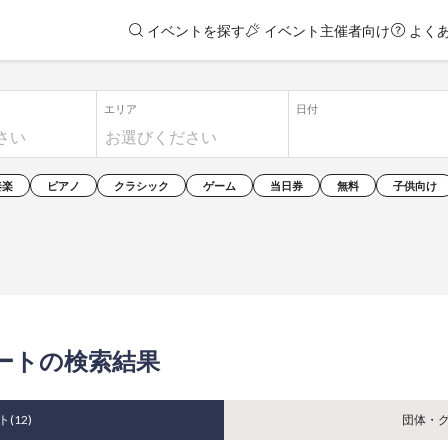
イベントを探す
イベント主催者向け
よく
エリア
日付
奏楽
ピアノ
クラシック
ゲーム
当日券
無料
子供向け
ートの検索結果
ト(
12
)
団体・グ