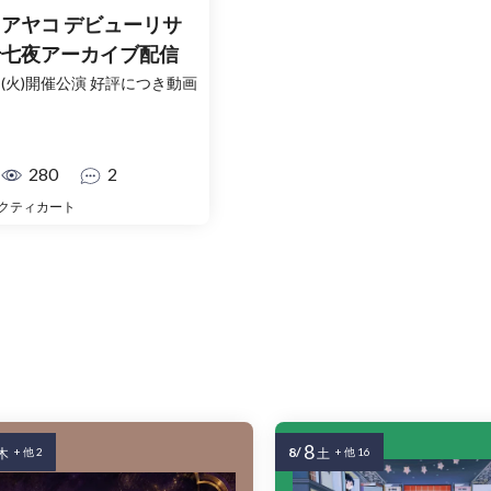
アヤコ デビューリサ
十七夜アーカイブ配信
5日(火)開催公演 好評につき動画
280
2
クティカート
8
8/
木
+ 他 2
土
+ 他 16