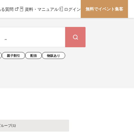
無料でイベント集客
ある質問
資料・マニュアル
ログイン
親子割引
配信
物販あり
ループ(
1
)