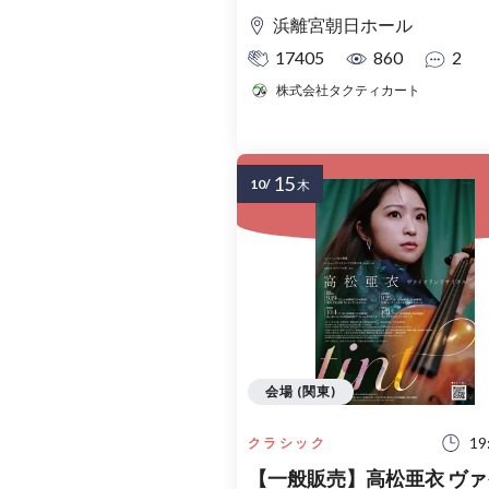
ズVol.1
浜離宮朝日ホール
17405
860
2
株式会社タクティカート
15
10/
木
会場 (関東)
19
クラシック
【一般販売】高松亜衣 ヴァ