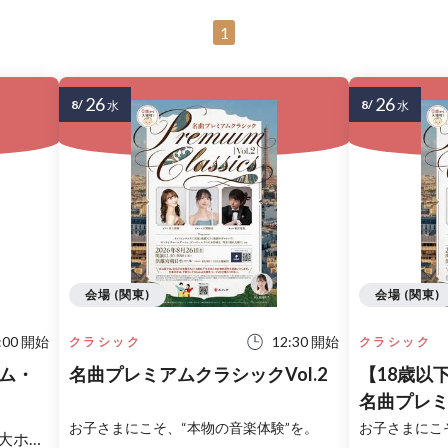
1
26
26
8/
8/
水
水
会場 (関東)
会場 (関東)
:00 開始
12:30 開始
クラシック
クラシック
ム・
名曲プレミアムクラシックVol.2
【18歳以
名曲プレミ
お子さまにこそ、“本物の音楽体験”を。
お子さまにこ
ホール