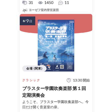
31
1450
11
ヨーゼフ室内管弦楽団
9
8/
日
会場 (関東)
13:30 開始
クラシック
ブラスター学園吹奏楽部 第１回
定期演奏会
ようこそ、ブラスター学園吹奏楽部へ。今
日だけ開く音楽室の扉。