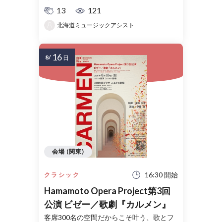
13
121
北海道ミュージックアシスト
16
8/
日
会場 (関東)
16:30 開始
クラシック
Hamamoto Opera Project第3回
公演 ビゼー／歌劇『カルメン』
客席300名の空間だからこそ叶う、歌とフ