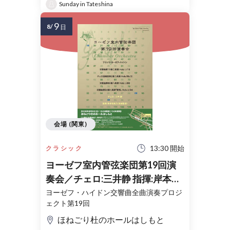
Sunday in Tateshina
9
8/
日
会場 (関東)
13:30 開始
クラシック
ヨーゼフ室内管弦楽団第19回演
奏会／チェロ:三井静 指揮:岸本祐
有乃(音楽監督)
ヨーゼフ・ハイドン交響曲全曲演奏プロジ
ェクト第19回
ほねごり杜のホールはしもと