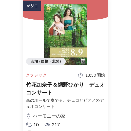
9
8/
日
会場 (信越・北陸)
13:30 開始
クラシック
竹花加奈子＆網野ひかり デュオ
コンサート
森のホールで奏でる、チェロとピアノのデ
ュオコンサート
ハーモニーの家
10
217