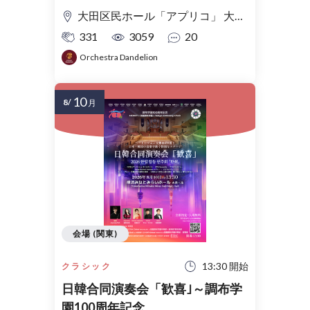
大田区民ホール「アプリコ」 大ホール
331
3059
20
Orchestra Dandelion
10
8/
月
会場 (関東)
13:30 開始
クラシック
日韓合同演奏会「歓喜｣～調布学
園100周年記念