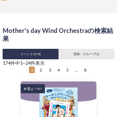
Mother's day Wind Orchestraの検索結
果
イベント(
174
)
団体・グループ(
1
)
174件中1~24件表示
1
2
3
4
5
...
8
8
8/
土
+ 他 5