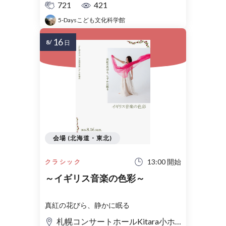
721
421
5-Daysこども文化科学館
16
8/
日
会場 (北海道・東北)
13:00 開始
クラシック
～イギリス音楽の色彩～
真紅の花びら、静かに眠る
札幌コンサートホールKitara小ホール