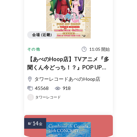
会場 (近畿)
11:05 開始
その他
【あべのHoop店】TVアニメ『多
聞くん今どっち！？』POP UP
SHOP in TOWER RECORDS入場
タワーレコードあべのHoop店
整理券
45568
918
タワーレコード
14
8/
金