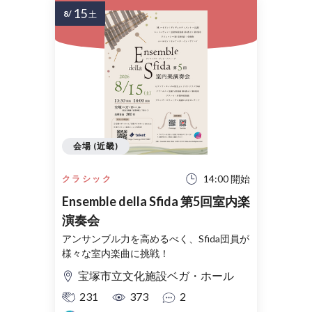
15
8/
土
会場 (近畿)
14:00 開始
クラシック
Ensemble della Sfida 第5回室内楽
演奏会
アンサンブル力を高めるべく、Sfida団員が
様々な室内楽曲に挑戦！
宝塚市立文化施設ベガ・ホール
231
373
2