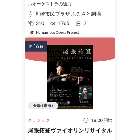
ルオーケストラの迫力
川崎市民プラザ ふるさと劇場
310
1765
2
Hamamoto Opera Project
16
8/
日
会場 (東海)
18:00 開始
クラシック
尾張拓登ヴァイオリンリサイタル