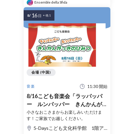
Ensemble della Sfida
16
8/
日
+ 他 1
会場 (中国)
11:30 開始
音楽
8/16こども音楽会「ラッパッパ
ー ルンパッパー きんかんがっ
きのひみつ」※開場：開演15分前
小さなおこさまからお楽しみいただけま
す！ご家族でお越しください。
5-Daysこども文化科学館 1階アポロホール