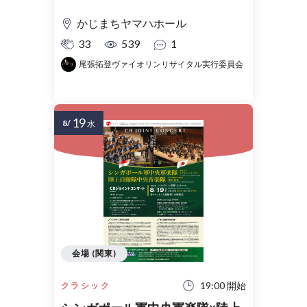
かじまちヤマハホール
33
539
1
尾張拓登ヴァイオリンリサイタル実行委員会
19
8/
水
会場 (関東)
19:00 開始
クラシック