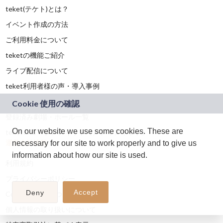
teket(テケト)とは？
イベント作成の方法
ご利用料金について
teketの機能ご紹介
ライブ配信について
teket利用者様の声・導入事例
資料・マニュアル
登録済み劇場・ホール一覧
On our website we use some cookies. These are
teketロゴ・プレスキット（メディアキット）
運営会社情報
necessary for our site to work properly and to give us
information about how our site is used.
利用規約
プライバシーポリシー
Accept
Deny
Cookieの利用について
個人情報の取り扱いについて