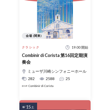
会場 (関東)
19:00 開始
クラシック
Combinir di Corista 第16回定期演
奏会
ミューザ川崎シンフォニーホール
282
2588
25
Combinir di Corista
15
8/
土