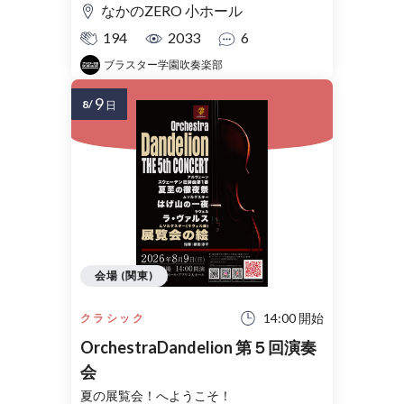
なかのZERO 小ホール
194
2033
6
ブラスター学園吹奏楽部
9
8/
日
会場 (関東)
14:00 開始
クラシック
OrchestraDandelion 第５回演奏
会
夏の展覧会！へようこそ！