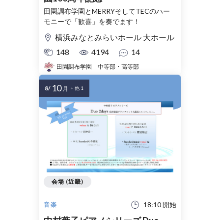
田園調布学園とMERRYそしてTECのハー
モニーで「歓喜」を奏でます！
横浜みなとみらいホール 大ホール
148
4194
14
田園調布学園 中等部・高等部
10
8/
月
+ 他 1
会場 (近畿)
18:10 開始
音楽