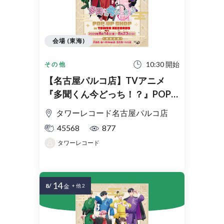
会場 (東海)
10:30 開始
その他
【名古屋パルコ店】TVアニメ
『多聞くん今どっち！？』POP
UP SHOP in TOWER RECORDS入
タワーレコード名古屋パルコ店
場整理券
45568
877
タワーレコード
14
8/
金
+ 他 2