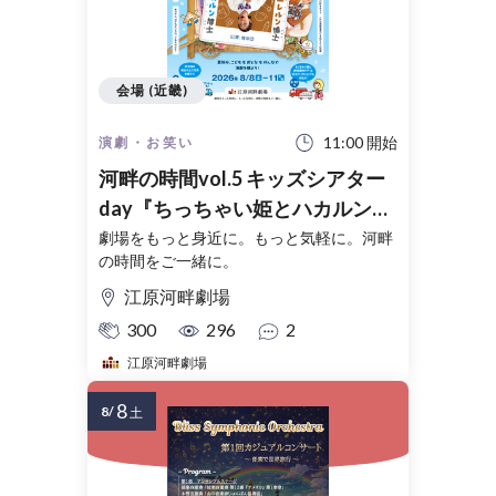
会場 (近畿)
11:00 開始
演劇・お笑い
河畔の時間vol.5 キッズシアター
day『ちっちゃい姫とハカルン博
士』『ちっちゃい姫とユレルン博
劇場をもっと身近に。もっと気軽に。河畔
の時間をご一緒に。
士』 −夏休み２本立て公演−
江原河畔劇場
300
296
2
江原河畔劇場
8
8/
土