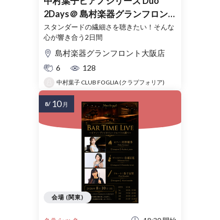
中村葉子ピアノシリーズ Duo
2Days＠ 島村楽器グランフロン
ト大阪
スタンダードの繊細さを聴きたい！そんな
心が響き合う2日間
島村楽器グランフロント大阪店
6
128
中村葉子 CLUB FOGLIA (クラブフォリア)
10
8/
月
会場 (関東)