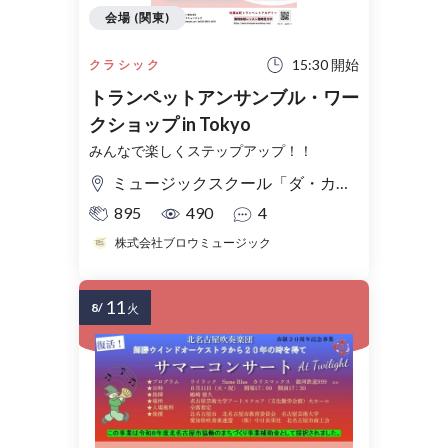
会場 (関東)
15:30 開始
クラシック
トランペットアンサンブル・ワー
クショップ in Tokyo
みんなで楽しくステップアップ！！
ミュージックスクール「ダ・カーポ」地下イベントスペース
895
490
4
株式会社ブロウミュージック
11
8/
火