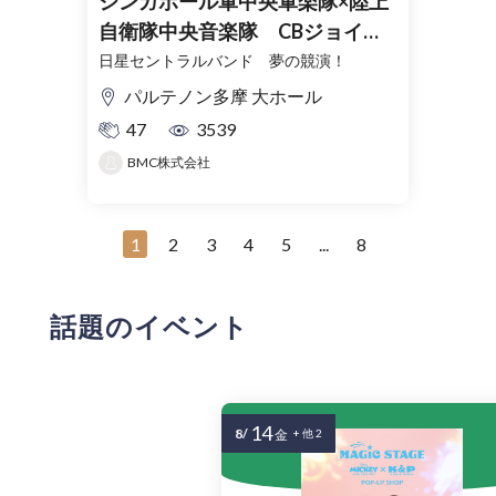
シンガポール軍中央軍楽隊×陸上
自衛隊中央音楽隊 CBジョイン
トコンサート
日星セントラルバンド 夢の競演！
パルテノン多摩 大ホール
47
3539
BMC株式会社
1
2
3
4
5
...
8
話題のイベント
14
8/
金
+ 他 2