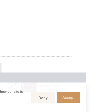
JASRAC許諾番号：
9024936001Y45037
JASRAC許諾番号：
9024936002Y45040
how our site is
Accept
Deny
(C) 2026 teket. all rights reserved.